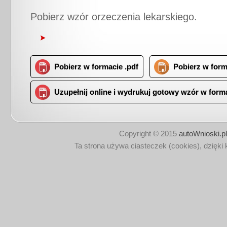
Pobierz wzór orzeczenia lekarskiego.
Pobierz w formacie .pdf
Pobierz w form
Uzupełnij online i wydrukuj gotowy wzór w forma
Tagi:
wzór orzeczenia lekarskiego do wypeł
lekarza,
wzór orzeczenia lekarskiego dla o
Copyright © 2015
autoWnioski.pl
ubiegających się o pierwsze prawo jazdy,
o
Ta strona używa ciasteczek (cookies), dzięki 
lekarskie uprawniające do kierowania pojaz
orzeczenia lekarskiego gotowego do wydru