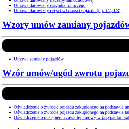
Umowa darowizny naczepy samochodowej
Umowa darowizny ciągnika rolniczego
Umowa darowizny części własności pojazdu (np. 1/2, 1/3)
Wzory umów zamiany pojazdó
Umowa zamiany pojazdów
Wzór umów/ugód zwrotu pojaz
Oświadczenie o zwrocie pojazdu zakupionego na podstawie 
Oświadczenie o zwrocie pojazdu zakupionego na podstawie fa
Oświadczenie o odstąpieniu zawartej umowy w przypadku bra