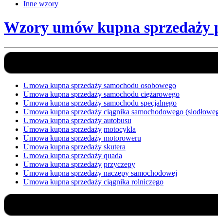
Inne wzory
Wzory umów kupna sprzedaży 
Umowa kupna sprzedaży samochodu osobowego
Umowa kupna sprzedaży samochodu ciężarowego
Umowa kupna sprzedaży samochodu specjalnego
Umowa kupna sprzedaży ciągnika samochodowego (siodłoweg
Umowa kupna sprzedaży autobusu
Umowa kupna sprzedaży
motocykla
Umowa kupna sprzedaży motoroweru
Umowa kupna sprzedaży skutera
Umowa kupna sprzedaży quada
Umowa kupna sprzedaży
przyczepy
Umowa kupna sprzedaży naczepy samochodowej
Umowa kupna sprzedaży ciągnika rolniczego