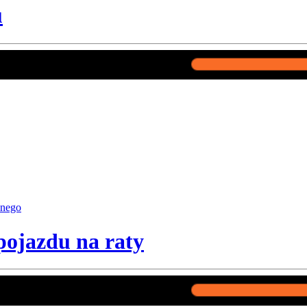
u
anego
ojazdu na raty