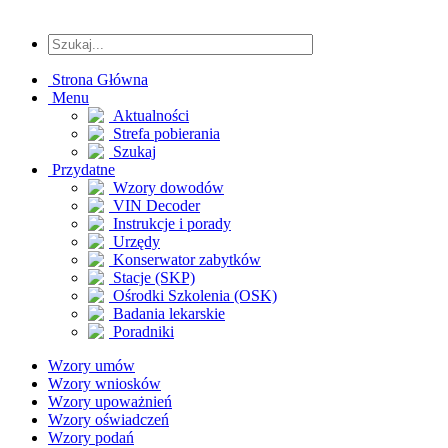
Strona Główna
Menu
Aktualności
Strefa pobierania
Szukaj
Przydatne
Wzory dowodów
VIN Decoder
Instrukcje i porady
Urzędy
Konserwator zabytków
Stacje (SKP)
Ośrodki Szkolenia (OSK)
Badania lekarskie
Poradniki
Wzory umów
Wzory wniosków
Wzory upoważnień
Wzory oświadczeń
Wzory podań