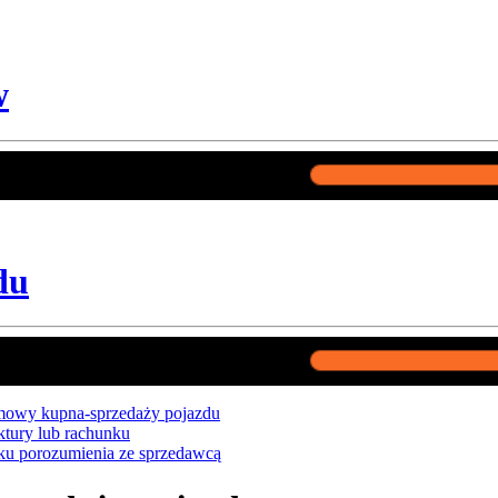
w
du
umowy kupna-sprzedaży pojazdu
ktury lub rachunku
ku porozumienia ze sprzedawcą