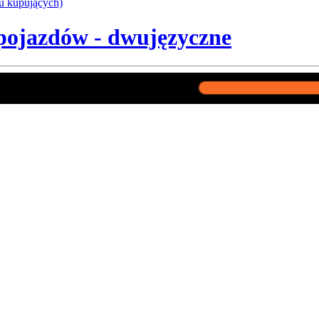
u kupujących)
ojazdów - dwujęzyczne