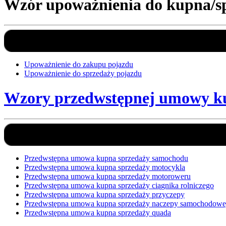
Wzór upoważnienia do kupna/s
Upoważnienie do zakupu pojazdu
Upoważnienie do sprzedaży pojazdu
Wzory przedwstępnej umowy ku
Przedwstępna umowa kupna sprzedaży samochodu
Przedwstępna umowa kupna sprzedaży motocykla
Przedwstępna umowa kupna sprzedaży motoroweru
Przedwstępna umowa kupna sprzedaży ciągnika rolniczego
Przedwstępna umowa kupna sprzedaży przyczepy
Przedwstępna umowa kupna sprzedaży naczepy samochodowe
Przedwstępna umowa kupna sprzedaży quada