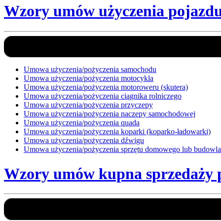
Wzory umów użyczenia pojazd
Umowa użyczenia/pożyczenia samochodu
Umowa użyczenia/pożyczenia motocykla
Umowa użyczenia/pożyczenia motoroweru (skutera)
Umowa użyczenia/pożyczenia ciągnika rolniczego
Umowa użyczenia/pożyczenia przyczepy
Umowa użyczenia/pożyczenia naczepy samochodowej
Umowa użyczenia/pożyczenia quada
Umowa użyczenia/pożyczenia koparki (koparko-ładowarki)
Umowa użyczenia/pożyczenia dźwigu
Umowa użyczenia/pożyczenia sprzętu domowego lub budowl
Wzory umów kupna sprzedaży p