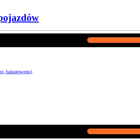
pojazdów
o, balastowego)