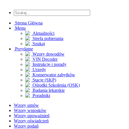
Strona Główna
Menu
Aktualności
Strefa pobierania
Szukaj
Przydatne
Wzory dowodów
VIN Decoder
Instrukcje i porady
Urzędy
Konserwator zabytków
Stacje (SKP)
Ośrodki Szkolenia (OSK)
Badania lekarskie
Poradniki
Wzory umów
Wzory wniosków
Wzory upoważnień
Wzory oświadczeń
Wzory podań