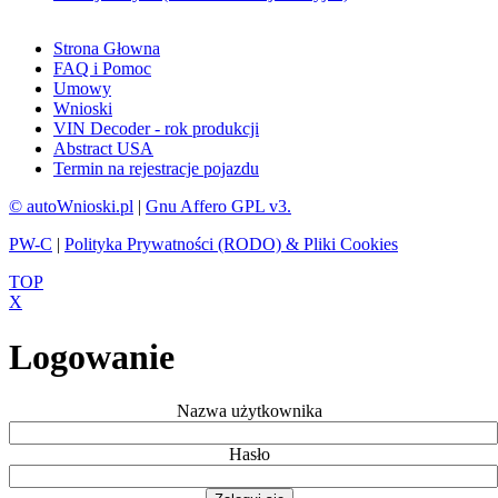
Strona Głowna
FAQ i Pomoc
Umowy
Wnioski
VIN Decoder - rok produkcji
Abstract USA
Termin na rejestracje pojazdu
© autoWnioski.pl
|
Gnu Affero GPL v3.
PW-C
|
Polityka Prywatności (RODO) & Pliki Cookies
TOP
X
Logowanie
Nazwa użytkownika
Hasło