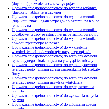
(duplikatu) pozwolenia czasowego pojazdu
Upoważnienie (pełnomocnictwo) do wydania wtórnika
(duplikatu) tablicy rejestracyjnej
Upoważnienie (pełnomocnictwo) do wydania wtórnika
(duplikatu) znaku legalizacyjnego (hologramu) na tablice
rejestracyjną
Upoważnienie (pełnomocnictwo) do wydania wtórnika
dodatkowej tablicy rejestracyjnej na bagażnik rowerowy
Upoważnienie (pełnomocnictwo) do wydania wtórnika
dowodu rejestracyjnego pojazdu
Upoważnienie (pełnomocnictwo) do wykreślenia
współwłaściciela z dowodu rejestracyjnego pojazdu
Upoważnienie (pełnomocnictwo) do wymiany dowodu
rejestracyjnego - brak miejsca na przegląd techniczny
Upoważnienie (pełnomocnictwo) do wymiany dowodu
rejestracyjnego - zmiana adresu zamieszkania lub siedziby
firmy
Upoważnienie (pełnomocnictwo) do wymiany dowodu
rejestracyjnego - zmiana nazwiska właściciela
Upoważnienie (pełnomocnictwo) do wyrejestrowania
pojazdu
Upoważnienie (pełnomocnictwo) do zgłoszenia nabycia
pojazdu
Upoważnienie (pełnomocnictwo) do zgłoszenia zbycia
pojazdu