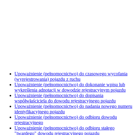
Upoważnienie (pełnomocnictwo) do czasowego wycofania
(wyrejestrowania) pojazdu z ruchu
Upoważnienie (pełnomocnictwo) do dokonanie wpisu lub
wykreślenia adnotacji w dowodzie rejestracyjnym pojazdu
Upoważnienie (pełnomocnictwo) do dopisania
współwłaściciela do dowodu rejestracyjnego pojazdu
Upoważnienie (pełnomocnictwo) do nadania nowego numeru
identyfikacyjnego pojazdu
Upoważnienie (pełnomocnictwo) do odbioru dowodu
rejestracyjnego
Upoważnienie (pełnomocnictwo) do odbioru stałego
"twardego" dowodu rejestracyjnego pojazdu