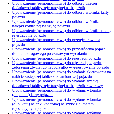
Upoważnienie (pełnomocnictwo) do odbioru trzeciej
dodatkowej tablicy rejestracyjnej na bagażnik
Upoważnienie (pełnomocnictwo) do odbioru wtórnika karty
pojazdu
Upoważnienie (pełnomocnictwo) do odbioru wtórnika
nalepki kontrolnej na szybę pojazdu
Upoważnienie (pełnomocnictwo) do odbioru wtórnika tablicy
rejestracyjne pojazdu
Upoważnienie (pełnomocnictwo) do przerejestrowania
pojazdu
Upoważnienie (pełnomocnictwo) do przywrócenia pojazdu
do ruchu drogowego po czasowym wycofaniu
Upoważnienie (pełnomocnictwo) do rejestracji pojazdu
Upoważnienie (pełnomocnictwo) do rejestracji pojazdu,
zgłoszenia zbycia lub nabycia albo wyrejestrowania pojazdu
Upoważnienie (pełnomocnictwo) do wydania skierowania na
nabicie zastępczej tabliczki znamionowej pojazdu
Upoważnienie (pełnomocnictwo) do wydania trzeciej
dodatkowej tablicy rejestracyjnej na bagażnik rowerowy
Upoważnienie (pełnomocnictwo) do wydania wtórnika
(duplikatu) karty pojazdu
Upoważnienie (pełnomocnictwo) do wydania wtórnika
(duplikatu) nalepki kontrolnej na szybę z numerem
rejestracyjnym pojazdu
Upoważnienie (pełnomocnictwo) do wydania wtórnika