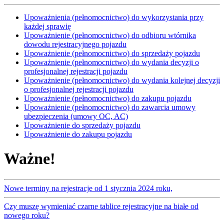
Upoważnienia (pełnomocnictwo) do wykorzystania przy
każdej sprawię
Upoważnienie (pełnomocnictwo) do odbioru wtórnika
dowodu rejestracyjnego pojazdu
Upoważnienie (pełnomocnictwo) do sprzedaży pojazdu
Upoważnienie (pełnomocnictwo) do wydania decyzji o
profesjonalnej rejestracji pojazdu
Upoważnienie (pełnomocnictwo) do wydania kolejnej decyzji
o profesjonalnej rejestracji pojazdu
Upoważnienie (pełnomocnictwo) do zakupu pojazdu
Upoważnienie (pełnomocnictwo) do zawarcia umowy
ubezpieczenia (umowy OC, AC)
Upoważnienie do sprzedaży pojazdu
Upoważnienie do zakupu pojazdu
Ważne!
Nowe terminy na rejestracje od 1 stycznia 2024 roku,
Czy muszę wymieniać czarne tablice rejestracyjne na białe od
nowego roku?