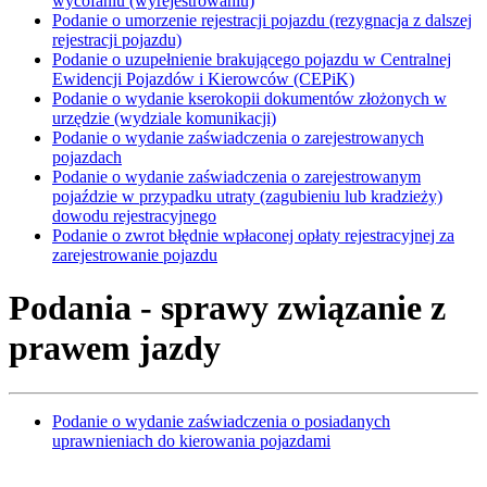
wycofaniu (wyrejestrowaniu)
Podanie o umorzenie rejestracji pojazdu (rezygnacja z dalszej
rejestracji pojazdu)
Podanie o uzupełnienie brakującego pojazdu w Centralnej
Ewidencji Pojazdów i Kierowców (CEPiK)
Podanie o wydanie kserokopii dokumentów złożonych w
urzędzie (wydziale komunikacji)
Podanie o wydanie zaświadczenia o zarejestrowanych
pojazdach
Podanie o wydanie zaświadczenia o zarejestrowanym
pojaździe w przypadku utraty (zagubieniu lub kradzieży)
dowodu rejestracyjnego
Podanie o zwrot błędnie wpłaconej opłaty rejestracyjnej za
zarejestrowanie pojazdu
Podania - sprawy związanie z
prawem jazdy
Podanie o wydanie zaświadczenia o posiadanych
uprawnieniach do kierowania pojazdami