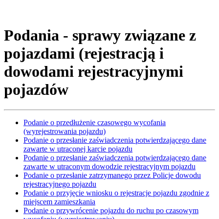
Podania - sprawy związane z
pojazdami (rejestracją i
dowodami rejestracyjnymi
pojazdów
Podanie o przedłużenie czasowego wycofania
(wyrejestrowania pojazdu)
Podanie o przesłanie zaświadczenia potwierdzającego dane
zawarte w utraconej karcie pojazdu
Podanie o przesłanie zaświadczenia potwierdzającego dane
zawarte w utraconym dowodzie rejestracyjnym pojazdu
Podanie o przesłanie zatrzymanego przez Policje dowodu
rejestracyjnego pojazdu
Podanie o przyjęcie wniosku o rejestracje pojazdu zgodnie z
miejscem zamieszkania
Podanie o przywrócenie pojazdu do ruchu po czasowym