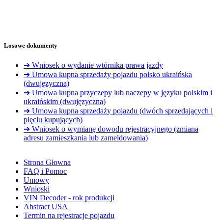
Losowe dokumenty
➔ Wniosek o wydanie wtórnika prawa jazdy
➔ Umowa kupna sprzedaży pojazdu polsko ukraińska
(dwujęzyczna)
➔ Umowa kupna przyczepy lub naczepy w języku polskim i
ukraińskim (dwujęzyczna)
➔ Umowa kupna sprzedaży pojazdu (dwóch sprzedających i
pięciu kupujących)
➔ Wniosek o wymianę dowodu rejestracyjnego (zmiana
adresu zamieszkania lub zameldowania)
Strona Głowna
FAQ i Pomoc
Umowy
Wnioski
VIN Decoder - rok produkcji
Abstract USA
Termin na rejestracje pojazdu