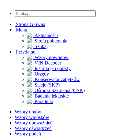
Strona Główna
Menu
Aktualności
Strefa pobierania
Szukaj
Przydatne
Wzory dowodów
VIN Decoder
Instrukcje i porady
Urzędy
Konserwator zabytków
Stacje (SKP)
Ośrodki Szkolenia (OSK)
Badania lekarskie
Poradniki
Wzory umów
Wzory wniosków
Wzory upoważnień
Wzory oświadczeń
Wzory podań