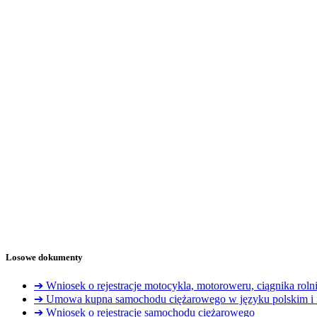
Losowe dokumenty
➔ Wniosek o rejestracje motocykla, motoroweru, ciągnika roln
➔ Umowa kupna samochodu ciężarowego w języku polskim i 
➔ Wniosek o rejestracje samochodu ciężarowego