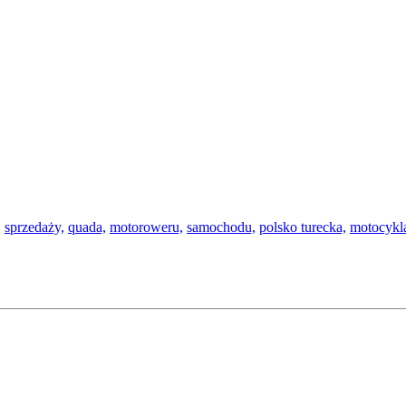
,
sprzedaży,
quada,
motoroweru,
samochodu,
polsko turecka,
motocykl