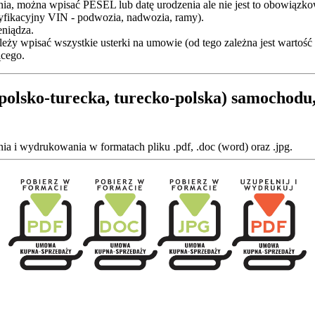
nia, można wpisać PESEL lub datę urodzenia ale nie jest to obowiązko
tyfikacyjny VIN - podwozia, nadwozia, ramy).
eniądza.
eży wpisać wszystkie usterki na umowie (od tego zależna jest wartość
ącego.
olsko-turecka, turecko-polska) samochodu,
 i wydrukowania w formatach pliku .pdf, .doc (word) oraz .jpg.