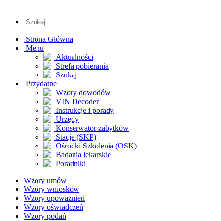
Strona Główna
Menu
Aktualności
Strefa pobierania
Szukaj
Przydatne
Wzory dowodów
VIN Decoder
Instrukcje i porady
Urzędy
Konserwator zabytków
Stacje (SKP)
Ośrodki Szkolenia (OSK)
Badania lekarskie
Poradniki
Wzory umów
Wzory wniosków
Wzory upoważnień
Wzory oświadczeń
Wzory podań