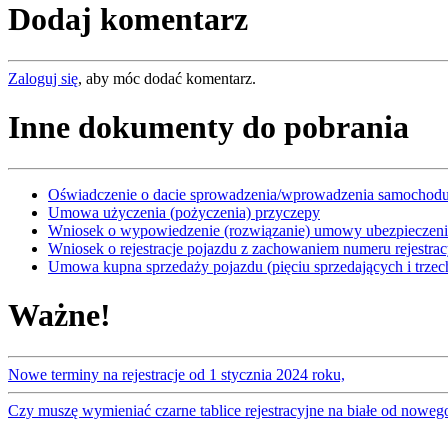
Dodaj komentarz
Zaloguj się
, aby móc dodać komentarz.
Inne dokumenty do pobrania
Oświadczenie o dacie sprowadzenia/wprowadzenia samochodu
Umowa użyczenia (pożyczenia) przyczepy
Wniosek o wypowiedzenie (rozwiązanie) umowy ubezpieczen
Wniosek o rejestracje pojazdu z zachowaniem numeru rejestra
Umowa kupna sprzedaży pojazdu (pięciu sprzedających i trzec
Ważne!
Nowe terminy na rejestracje od 1 stycznia 2024 roku,
Czy muszę wymieniać czarne tablice rejestracyjne na białe od noweg