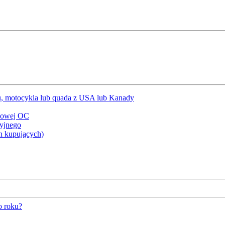
, motocykla lub quada z USA lub Kanady
iowej OC
cyjnego
h kupujących)
o roku?