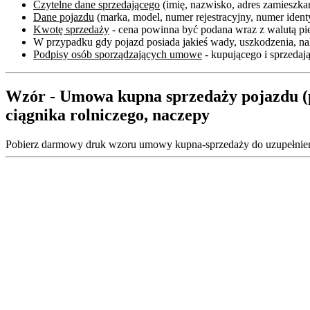
Czytelne dane sprzedającego
(imię, nazwisko, adres zamieszka
Dane pojazdu
(marka, model, numer rejestracyjny, numer iden
Kwotę sprzedaży
- cena powinna być podana wraz z walutą pi
W przypadku gdy pojazd posiada jakieś wady, uszkodzenia, nal
Podpisy osób sporządzających umowe
- kupującego i sprzedaj
Wzór - Umowa kupna sprzedaży pojazdu (p
ciągnika rolniczego, naczepy
Pobierz darmowy druk wzoru umowy kupna-sprzedaży do uzupełnienia