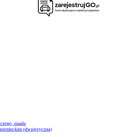
iczego, quada
niemieckim (dwujęzyczna)