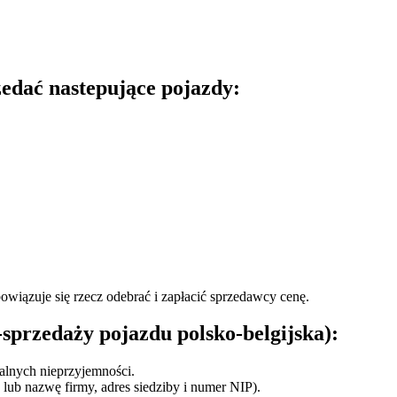
zedać nastepujące pojazdy:
wiązuje się rzecz odebrać i zapłacić sprzedawcy cenę.
przedaży pojazdu polsko-belgijska):
alnych nieprzyjemności.
lub nazwę firmy, adres siedziby i numer NIP).