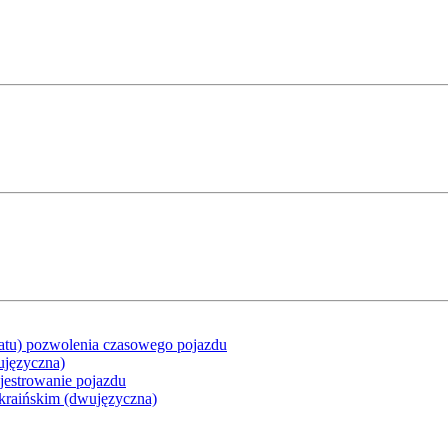
atu) pozwolenia czasowego pojazdu
ujęzyczna)
ejestrowanie pojazdu
raińskim (dwujęzyczna)