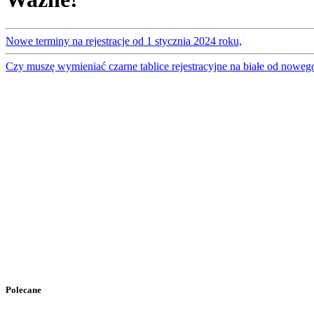
Nowe terminy na rejestracje od 1 stycznia 2024 roku,
Czy muszę wymieniać czarne tablice rejestracyjne na białe od noweg
Polecane