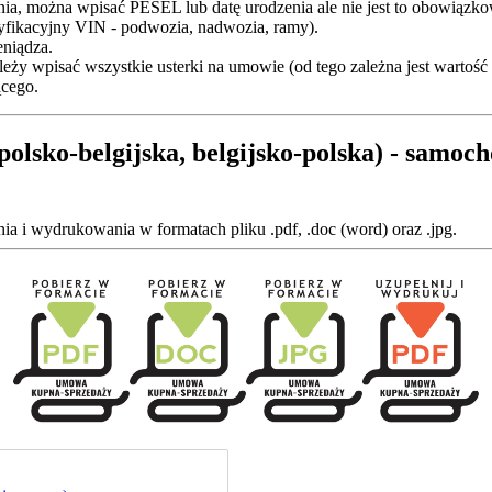
nia, można wpisać PESEL lub datę urodzenia ale nie jest to obowiązko
tyfikacyjny VIN - podwozia, nadwozia, ramy).
eniądza.
eży wpisać wszystkie usterki na umowie (od tego zależna jest wartość
ącego.
lsko-belgijska, belgijsko-polska) - samoc
 i wydrukowania w formatach pliku .pdf, .doc (word) oraz .jpg.