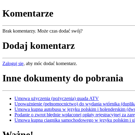
Komentarze
Brak komentarzy. Może czas dodać swój?
Dodaj komentarz
Zaloguj się
, aby móc dodać komentarz.
Inne dokumenty do pobrania
Umowa użyczenia (pożyczenia) quada ATV
Upoważnienie (pełnomocnictwo) do wydania wtórnika (duplik
Umowa kupna autobusu w języku polskim i holenderskim (dw
Podanie o zwrot błędnie wpłaconej opłaty rejestracyjnej za zar
Umowa kupna ciągnika samochodowego w języku polskim i uk
Ważne!