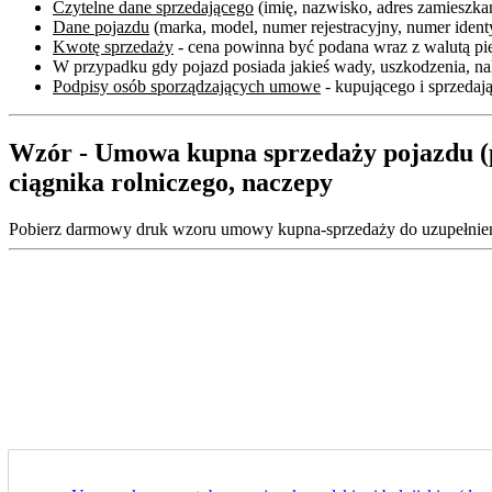
Czytelne dane sprzedającego
(imię, nazwisko, adres zamieszka
Dane pojazdu
(marka, model, numer rejestracyjny, numer iden
Kwotę sprzedaży
- cena powinna być podana wraz z walutą pi
W przypadku gdy pojazd posiada jakieś wady, uszkodzenia, nal
Podpisy osób sporządzających umowe
- kupującego i sprzedaj
Wzór - Umowa kupna sprzedaży pojazdu (po
ciągnika rolniczego, naczepy
Pobierz darmowy druk wzoru umowy kupna-sprzedaży do uzupełnienia