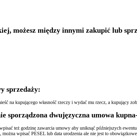
iej, możesz między innymi zakupić lub spr
wy sprzedaży:
eść na kupującego własność rzeczy i wydać mu rzecz, a kupujący zobo
ie sporządzona dwujęzyczna umowa kupna-s
wpisać też godzinę zawarcia umowy aby uniknąć późniejszych ewentu
, można wpisać PESEL lub data urodzenia ale nie jest to obowiązkowe 