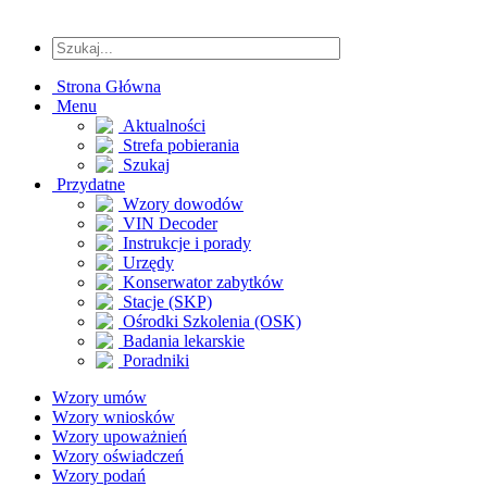
Strona Główna
Menu
Aktualności
Strefa pobierania
Szukaj
Przydatne
Wzory dowodów
VIN Decoder
Instrukcje i porady
Urzędy
Konserwator zabytków
Stacje (SKP)
Ośrodki Szkolenia (OSK)
Badania lekarskie
Poradniki
Wzory umów
Wzory wniosków
Wzory upoważnień
Wzory oświadczeń
Wzory podań