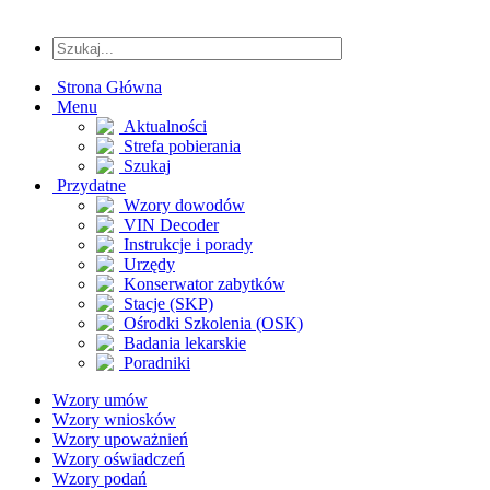
Strona Główna
Menu
Aktualności
Strefa pobierania
Szukaj
Przydatne
Wzory dowodów
VIN Decoder
Instrukcje i porady
Urzędy
Konserwator zabytków
Stacje (SKP)
Ośrodki Szkolenia (OSK)
Badania lekarskie
Poradniki
Wzory umów
Wzory wniosków
Wzory upoważnień
Wzory oświadczeń
Wzory podań