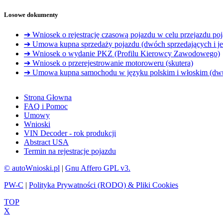
Losowe dokumenty
➔ Wniosek o rejestrację czasową pojazdu w celu przejazdu poj
➔ Umowa kupna sprzedaży pojazdu (dwóch sprzedających i je
➔ Wniosek o wydanie PKZ (Profilu Kierowcy Zawodowego)
➔ Wniosek o przerejestrowanie motoroweru (skutera)
➔ Umowa kupna samochodu w języku polskim i włoskim (dw
Strona Głowna
FAQ i Pomoc
Umowy
Wnioski
VIN Decoder - rok produkcji
Abstract USA
Termin na rejestracje pojazdu
© autoWnioski.pl
|
Gnu Affero GPL v3.
PW-C
|
Polityka Prywatności (RODO) & Pliki Cookies
TOP
X