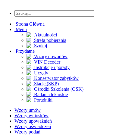
Strona Główna
Menu
Aktualności
Strefa pobierania
Szukaj
Przydatne
Wzory dowodów
VIN Decoder
Instrukcje i porady
Urzędy
Konserwator zabytków
Stacje (SKP)
Ośrodki Szkolenia (OSK)
Badania lekarskie
Poradniki
Wzory umów
Wzory wniosków
Wzory upoważnień
Wzory oświadczeń
Wzory podań