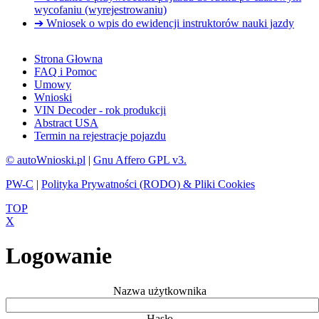
wycofaniu (wyrejestrowaniu)
➔ Wniosek o wpis do ewidencji instruktorów nauki jazdy
Strona Głowna
FAQ i Pomoc
Umowy
Wnioski
VIN Decoder - rok produkcji
Abstract USA
Termin na rejestracje pojazdu
© autoWnioski.pl
|
Gnu Affero GPL v3.
PW-C
|
Polityka Prywatności (RODO) & Pliki Cookies
TOP
X
Logowanie
Nazwa użytkownika
Hasło