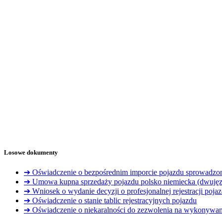
Losowe dokumenty
➔ Oświadczenie o bezpośrednim imporcie pojazdu sprowadzon
➔ Umowa kupna sprzedaży pojazdu polsko niemiecka (dwuję
➔ Wniosek o wydanie decyzji o profesjonalnej rejestracji poj
➔ Oświadczenie o stanie tablic rejestracyjnych pojazdu
➔ Oświadczenie o niekaralności do zezwolenia na wykonywa