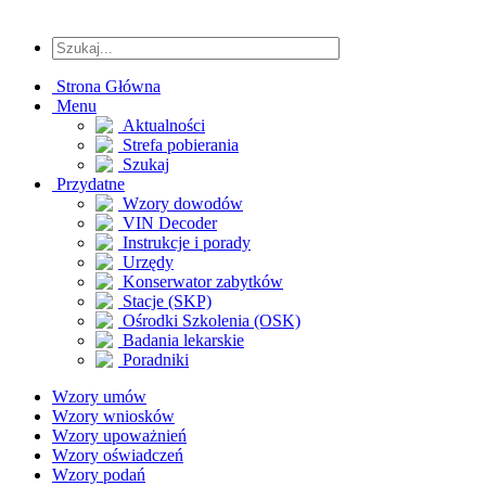
Strona Główna
Menu
Aktualności
Strefa pobierania
Szukaj
Przydatne
Wzory dowodów
VIN Decoder
Instrukcje i porady
Urzędy
Konserwator zabytków
Stacje (SKP)
Ośrodki Szkolenia (OSK)
Badania lekarskie
Poradniki
Wzory umów
Wzory wniosków
Wzory upoważnień
Wzory oświadczeń
Wzory podań