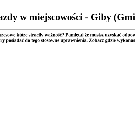
azdy w miejscowości - Giby (Gm
esowe które straciły ważność? Pamiętaj że musisz uzyskać odpow
óry posiadać do tego stosowne uprawnienia. Zobacz gdzie wykona