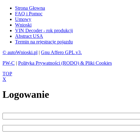
Strona Głowna
FAQ i Pomoc
Umowy
Wnioski
VIN Decoder - rok produkcji
Abstract USA
Termin na rejestracje pojazdu
© autoWnioski.pl
|
Gnu Affero GPL v3.
PW-C
|
Polityka Prywatności (RODO) & Pliki Cookies
TOP
X
Logowanie