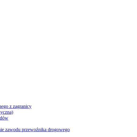
ego z zagranicy
zyczna)
azdów
nie zawodu przewoźnika drogowego