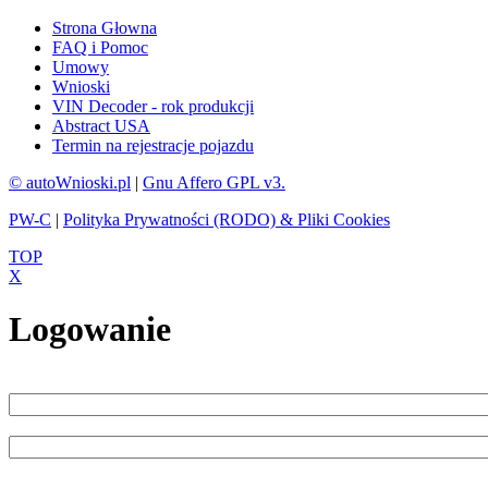
Strona Głowna
FAQ i Pomoc
Umowy
Wnioski
VIN Decoder - rok produkcji
Abstract USA
Termin na rejestracje pojazdu
© autoWnioski.pl
|
Gnu Affero GPL v3.
PW-C
|
Polityka Prywatności (RODO) & Pliki Cookies
TOP
X
Logowanie