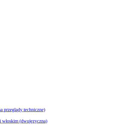
a przeglądy techniczne)
 włoskim (dwujęzyczna)