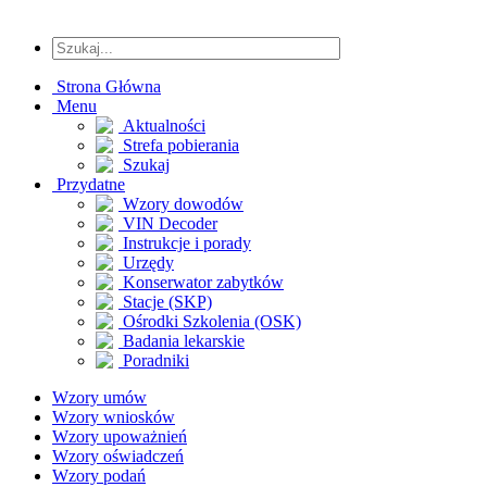
Strona Główna
Menu
Aktualności
Strefa pobierania
Szukaj
Przydatne
Wzory dowodów
VIN Decoder
Instrukcje i porady
Urzędy
Konserwator zabytków
Stacje (SKP)
Ośrodki Szkolenia (OSK)
Badania lekarskie
Poradniki
Wzory umów
Wzory wniosków
Wzory upoważnień
Wzory oświadczeń
Wzory podań