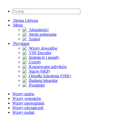
Strona Główna
Menu
Aktualności
Strefa pobierania
Szukaj
Przydatne
Wzory dowodów
VIN Decoder
Instrukcje i porady
Urzędy
Konserwator zabytków
Stacje (SKP)
Ośrodki Szkolenia (OSK)
Badania lekarskie
Poradniki
Wzory umów
Wzory wniosków
Wzory upoważnień
Wzory oświadczeń
Wzory podań