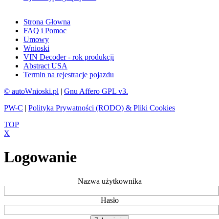
Strona Głowna
FAQ i Pomoc
Umowy
Wnioski
VIN Decoder - rok produkcji
Abstract USA
Termin na rejestracje pojazdu
© autoWnioski.pl
|
Gnu Affero GPL v3.
PW-C
|
Polityka Prywatności (RODO) & Pliki Cookies
TOP
X
Logowanie
Nazwa użytkownika
Hasło