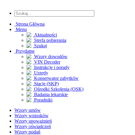
Strona Główna
Menu
Aktualności
Strefa pobierania
Szukaj
Przydatne
Wzory dowodów
VIN Decoder
Instrukcje i porady
Urzędy
Konserwator zabytków
Stacje (SKP)
Ośrodki Szkolenia (OSK)
Badania lekarskie
Poradniki
Wzory umów
Wzory wniosków
Wzory upoważnień
Wzory oświadczeń
Wzory podań