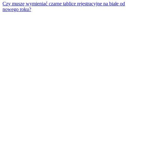
Czy muszę wymieniać czarne tablice rejestracyjne na białe od
nowego roku?