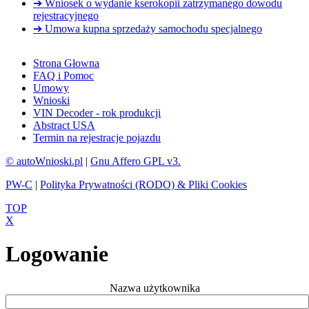
➔ Wniosek o wydanie kserokopii zatrzymanego dowodu
rejestracyjnego
➔ Umowa kupna sprzedaży samochodu specjalnego
Strona Głowna
FAQ i Pomoc
Umowy
Wnioski
VIN Decoder - rok produkcji
Abstract USA
Termin na rejestracje pojazdu
© autoWnioski.pl
|
Gnu Affero GPL v3.
PW-C
|
Polityka Prywatności (RODO) & Pliki Cookies
TOP
X
Logowanie
Nazwa użytkownika