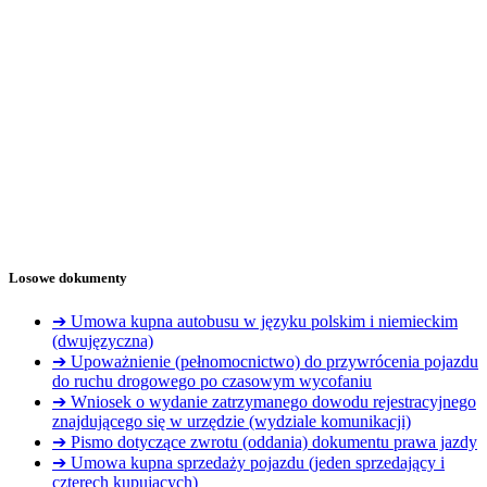
Losowe dokumenty
➔ Umowa kupna autobusu w języku polskim i niemieckim
(dwujęzyczna)
➔ Upoważnienie (pełnomocnictwo) do przywrócenia pojazdu
do ruchu drogowego po czasowym wycofaniu
➔ Wniosek o wydanie zatrzymanego dowodu rejestracyjnego
znajdującego się w urzędzie (wydziale komunikacji)
➔ Pismo dotyczące zwrotu (oddania) dokumentu prawa jazdy
➔ Umowa kupna sprzedaży pojazdu (jeden sprzedający i
czterech kupujących)