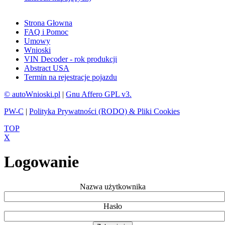
Strona Głowna
FAQ i Pomoc
Umowy
Wnioski
VIN Decoder - rok produkcji
Abstract USA
Termin na rejestracje pojazdu
© autoWnioski.pl
|
Gnu Affero GPL v3.
PW-C
|
Polityka Prywatności (RODO) & Pliki Cookies
TOP
X
Logowanie
Nazwa użytkownika
Hasło