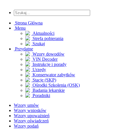
Strona Główna
Menu
Aktualności
Strefa pobierania
Szukaj
Przydatne
Wzory dowodów
VIN Decoder
Instrukcje i porady
Urzędy
Konserwator zabytków
Stacje (SKP)
Ośrodki Szkolenia (OSK)
Badania lekarskie
Poradniki
Wzory umów
Wzory wniosków
Wzory upoważnień
Wzory oświadczeń
Wzory podań