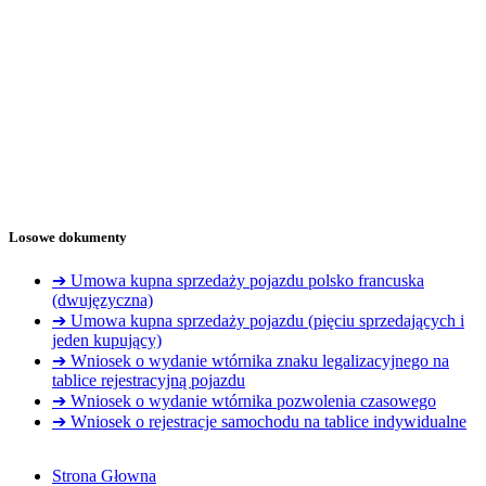
Losowe dokumenty
➔ Umowa kupna sprzedaży pojazdu polsko francuska
(dwujęzyczna)
➔ Umowa kupna sprzedaży pojazdu (pięciu sprzedających i
jeden kupujący)
➔ Wniosek o wydanie wtórnika znaku legalizacyjnego na
tablice rejestracyjną pojazdu
➔ Wniosek o wydanie wtórnika pozwolenia czasowego
➔ Wniosek o rejestracje samochodu na tablice indywidualne
Strona Głowna