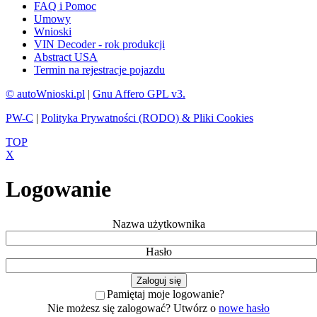
FAQ i Pomoc
Umowy
Wnioski
VIN Decoder - rok produkcji
Abstract USA
Termin na rejestracje pojazdu
© autoWnioski.pl
|
Gnu Affero GPL v3.
PW-C
|
Polityka Prywatności (RODO) & Pliki Cookies
TOP
X
Logowanie
Nazwa użytkownika
Hasło
Pamiętaj moje logowanie?
Nie możesz się zalogować? Utwórz o
nowe hasło