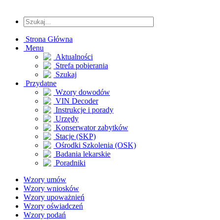
Strona Główna
Menu
Aktualności
Strefa pobierania
Szukaj
Przydatne
Wzory dowodów
VIN Decoder
Instrukcje i porady
Urzędy
Konserwator zabytków
Stacje (SKP)
Ośrodki Szkolenia (OSK)
Badania lekarskie
Poradniki
Wzory umów
Wzory wniosków
Wzory upoważnień
Wzory oświadczeń
Wzory podań