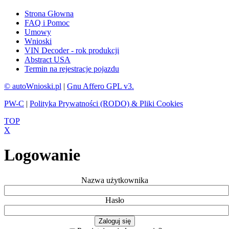
Strona Głowna
FAQ i Pomoc
Umowy
Wnioski
VIN Decoder - rok produkcji
Abstract USA
Termin na rejestracje pojazdu
© autoWnioski.pl
|
Gnu Affero GPL v3.
PW-C
|
Polityka Prywatności (RODO) & Pliki Cookies
TOP
X
Logowanie
Nazwa użytkownika
Hasło