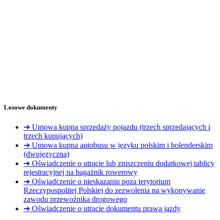
Losowe dokumenty
➔ Umowa kupna sprzedaży pojazdu (trzech sprzedających i
trzech kupujących)
➔ Umowa kupna autobusu w języku polskim i holenderskim
(dwujęzyczna)
➔ Oświadczenie o utracie lub zniszczeniu dodatkowej tablicy
rejestracyjnej na bagażnik rowerowy
➔ Oświadczenie o nieskazaniu poza terytorium
Rzeczypospolitej Polskiej do zezwolenia na wykonywanie
zawodu przewoźnika drogowego
➔ Oświadczenie o utracie dokumentu prawa jazdy