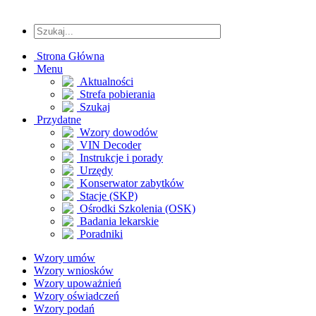
Strona Główna
Menu
Aktualności
Strefa pobierania
Szukaj
Przydatne
Wzory dowodów
VIN Decoder
Instrukcje i porady
Urzędy
Konserwator zabytków
Stacje (SKP)
Ośrodki Szkolenia (OSK)
Badania lekarskie
Poradniki
Wzory umów
Wzory wniosków
Wzory upoważnień
Wzory oświadczeń
Wzory podań