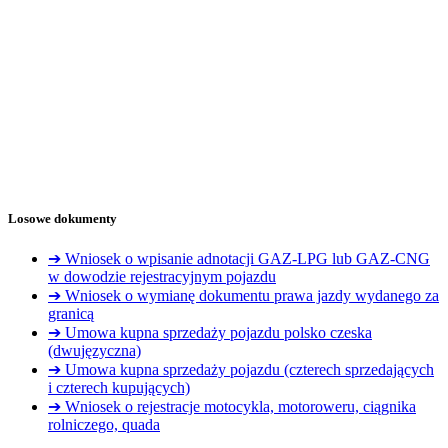
Losowe dokumenty
➔ Wniosek o wpisanie adnotacji GAZ-LPG lub GAZ-CNG
w dowodzie rejestracyjnym pojazdu
➔ Wniosek o wymianę dokumentu prawa jazdy wydanego za
granicą
➔ Umowa kupna sprzedaży pojazdu polsko czeska
(dwujęzyczna)
➔ Umowa kupna sprzedaży pojazdu (czterech sprzedających
i czterech kupujących)
➔ Wniosek o rejestracje motocykla, motoroweru, ciągnika
rolniczego, quada