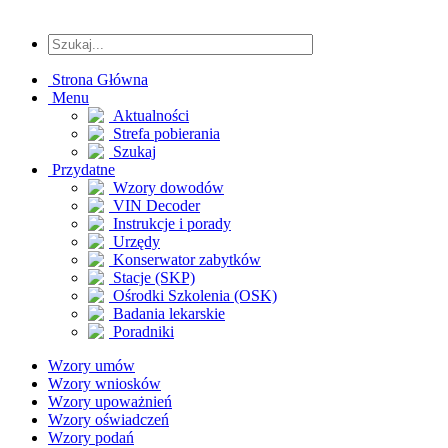
Strona Główna
Menu
Aktualności
Strefa pobierania
Szukaj
Przydatne
Wzory dowodów
VIN Decoder
Instrukcje i porady
Urzędy
Konserwator zabytków
Stacje (SKP)
Ośrodki Szkolenia (OSK)
Badania lekarskie
Poradniki
Wzory umów
Wzory wniosków
Wzory upoważnień
Wzory oświadczeń
Wzory podań