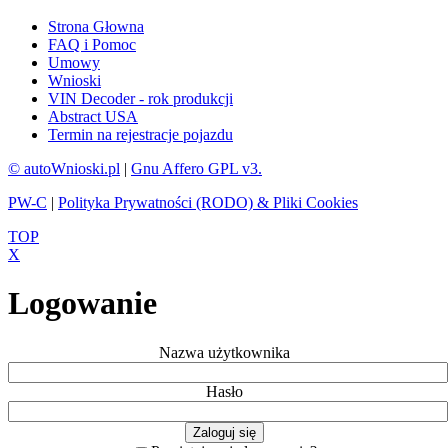
Strona Głowna
FAQ i Pomoc
Umowy
Wnioski
VIN Decoder - rok produkcji
Abstract USA
Termin na rejestracje pojazdu
© autoWnioski.pl
|
Gnu Affero GPL v3.
PW-C
|
Polityka Prywatności (RODO) & Pliki Cookies
TOP
X
Logowanie
Nazwa użytkownika
Hasło