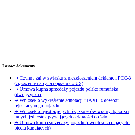
Losowe dokumenty
➔ Czynny żal w związku z niezgłoszeniem deklaracji PCC-3
(zgłoszenie nabycia pojazdu do US)
➔ Umowa kupna sprzedaży pojazdu polsko rumuńska
(dwujęzyczna)
➔ Wniosek o wykreślenie adnotacji "TAXI" z dowodu
rejestracyjnego pojazdu
➔ Wniosek o rejestracje jachtów, skuterów wodnych, łodzi i
innych jednostek pływających o długości do 24m
➔ Umowa kupna sprzedaży pojazdu (dwóch sprzedających i
pięciu kupujących)