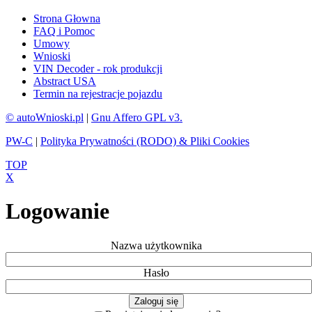
Strona Głowna
FAQ i Pomoc
Umowy
Wnioski
VIN Decoder - rok produkcji
Abstract USA
Termin na rejestracje pojazdu
© autoWnioski.pl
|
Gnu Affero GPL v3.
PW-C
|
Polityka Prywatności (RODO) & Pliki Cookies
TOP
X
Logowanie
Nazwa użytkownika
Hasło