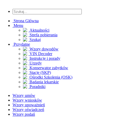
Strona Główna
Menu
Aktualności
Strefa pobierania
Szukaj
Przydatne
Wzory dowodów
VIN Decoder
Instrukcje i porady
Urzędy
Konserwator zabytków
Stacje (SKP)
Ośrodki Szkolenia (OSK)
Badania lekarskie
Poradniki
Wzory umów
Wzory wniosków
Wzory upoważnień
Wzory oświadczeń
Wzory podań