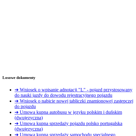
Losowe dokumenty
➔ Wniosek o wpisanie adnotacji "L" - pojazd przystosowany
do nauki jazdy do dowodu rejestracyjnego pojazdu
➔ Wniosek o nabicie nowej tabliczki znamionowej zastępczej
do pojazdu
➔ Umowa kupna autobusu w języku polskim i duńskim
(dwujęzyczna)
➔ Umowa kupna sprzedaży pojazdu polsko portugalska
(dwujęzyczna)
➔ Umowa kupna sprzedaży samochodu specjalnego