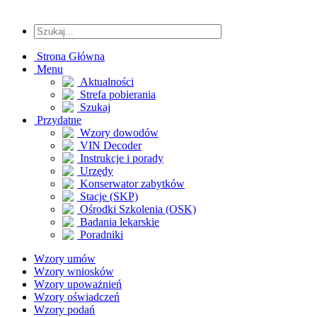
Strona Główna
Menu
Aktualności
Strefa pobierania
Szukaj
Przydatne
Wzory dowodów
VIN Decoder
Instrukcje i porady
Urzędy
Konserwator zabytków
Stacje (SKP)
Ośrodki Szkolenia (OSK)
Badania lekarskie
Poradniki
Wzory umów
Wzory wniosków
Wzory upoważnień
Wzory oświadczeń
Wzory podań