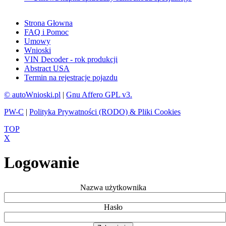
Strona Głowna
FAQ i Pomoc
Umowy
Wnioski
VIN Decoder - rok produkcji
Abstract USA
Termin na rejestracje pojazdu
© autoWnioski.pl
|
Gnu Affero GPL v3.
PW-C
|
Polityka Prywatności (RODO) & Pliki Cookies
TOP
X
Logowanie
Nazwa użytkownika
Hasło