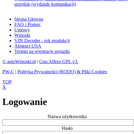
urzędzie (wydziale komunikacji)
Strona Głowna
FAQ i Pomoc
Umowy
Wnioski
VIN Decoder - rok produkcji
Abstract USA
Termin na rejestracje pojazdu
© autoWnioski.pl
|
Gnu Affero GPL v3.
PW-C
|
Polityka Prywatności (RODO) & Pliki Cookies
TOP
X
Logowanie
Nazwa użytkownika
Hasło