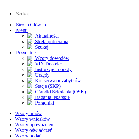
Strona Główna
Menu
Aktualności
Strefa pobierania
Szukaj
Przydatne
Wzory dowodów
VIN Decoder
Instrukcje i porady
Urzędy
Konserwator zabytków
Stacje (SKP)
Ośrodki Szkolenia (OSK)
Badania lekarskie
Poradniki
Wzory umów
Wzory wniosków
Wzory upoważnień
Wzory oświadczeń
Wzory podań