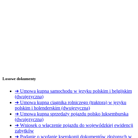
Losowe dokumenty
➔ Umowa kupna samochodu w języku polskim i belgijskim
(dwujęzyczna)
➔ Umowa kupna ciągnika rolniczego (traktora) w języku
polskim i holenderskim (dwujęzyczna)
➔ Umowa kupna sprzedaży pojazdu polsko luksemburska
(dwujęzyczna)
➔ Wniosek o włączenie pojazdu do wojewódzkiej ewidencji
zabytków
➔ Podanie o wydanie kserokopii dokumentów złożonych w