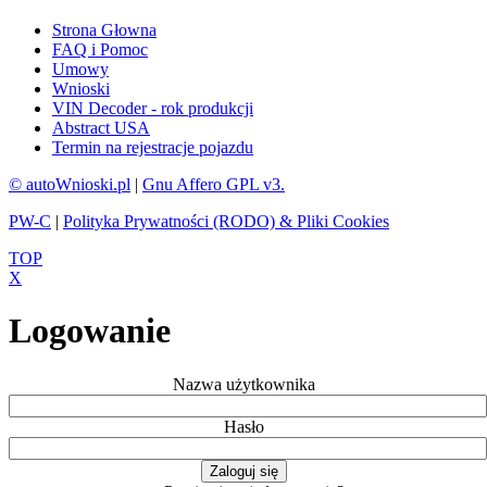
Strona Głowna
FAQ i Pomoc
Umowy
Wnioski
VIN Decoder - rok produkcji
Abstract USA
Termin na rejestracje pojazdu
© autoWnioski.pl
|
Gnu Affero GPL v3.
PW-C
|
Polityka Prywatności (RODO) & Pliki Cookies
TOP
X
Logowanie
Nazwa użytkownika
Hasło