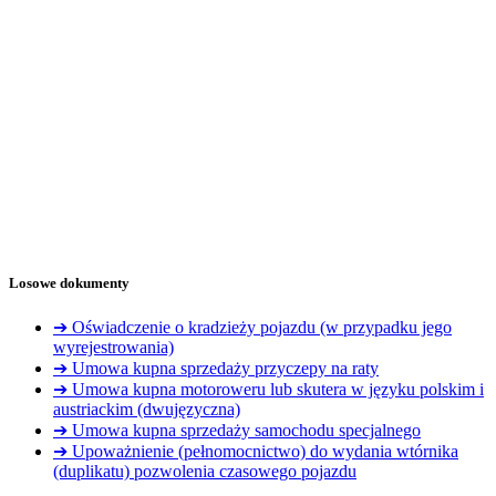
Losowe dokumenty
➔ Oświadczenie o kradzieży pojazdu (w przypadku jego
wyrejestrowania)
➔ Umowa kupna sprzedaży przyczepy na raty
➔ Umowa kupna motoroweru lub skutera w języku polskim i
austriackim (dwujęzyczna)
➔ Umowa kupna sprzedaży samochodu specjalnego
➔ Upoważnienie (pełnomocnictwo) do wydania wtórnika
(duplikatu) pozwolenia czasowego pojazdu