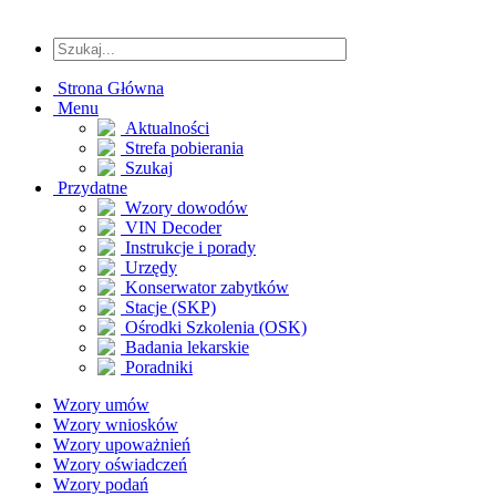
Strona Główna
Menu
Aktualności
Strefa pobierania
Szukaj
Przydatne
Wzory dowodów
VIN Decoder
Instrukcje i porady
Urzędy
Konserwator zabytków
Stacje (SKP)
Ośrodki Szkolenia (OSK)
Badania lekarskie
Poradniki
Wzory umów
Wzory wniosków
Wzory upoważnień
Wzory oświadczeń
Wzory podań