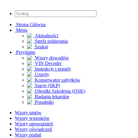
Strona Główna
Menu
Aktualności
Strefa pobierania
Szukaj
Przydatne
Wzory dowodów
VIN Decoder
Instrukcje i porady
Urzędy
Konserwator zabytków
Stacje (SKP)
Ośrodki Szkolenia (OSK)
Badania lekarskie
Poradniki
Wzory umów
Wzory wniosków
Wzory upoważnień
Wzory oświadczeń
Wzory podań