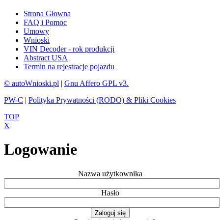
Strona Głowna
FAQ i Pomoc
Umowy
Wnioski
VIN Decoder - rok produkcji
Abstract USA
Termin na rejestracje pojazdu
© autoWnioski.pl
|
Gnu Affero GPL v3.
PW-C
|
Polityka Prywatności (RODO) & Pliki Cookies
TOP
X
Logowanie
Nazwa użytkownika
Hasło