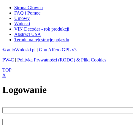
Strona Głowna
FAQ i Pomoc
Umowy
Wnioski
VIN Decoder - rok produkcji
Abstract USA
Termin na rejestracje pojazdu
© autoWnioski.pl
|
Gnu Affero GPL v3.
PW-C
|
Polityka Prywatności (RODO) & Pliki Cookies
TOP
X
Logowanie