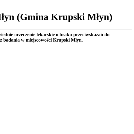
 Młyn (Gmina Krupski Młyn)
iednie orzeczenie lekarskie o braku przeciwskazań do
sz badania w miejscowości
Krupski Młyn
.