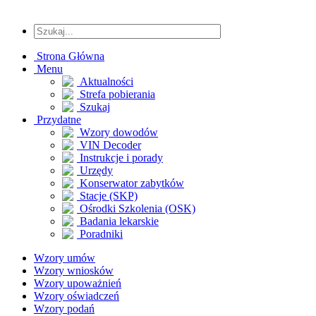
Strona Główna
Menu
Aktualności
Strefa pobierania
Szukaj
Przydatne
Wzory dowodów
VIN Decoder
Instrukcje i porady
Urzędy
Konserwator zabytków
Stacje (SKP)
Ośrodki Szkolenia (OSK)
Badania lekarskie
Poradniki
Wzory umów
Wzory wniosków
Wzory upoważnień
Wzory oświadczeń
Wzory podań