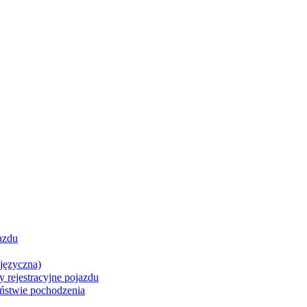
azdu
języczna)
 rejestracyjne pojazdu
aństwie pochodzenia