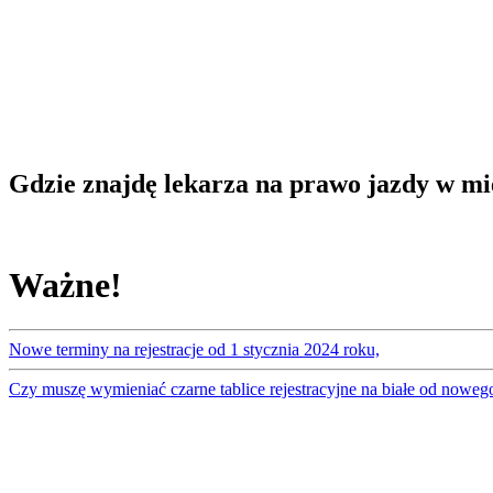
Gdzie znajdę lekarza na prawo jazdy w m
Ważne!
Nowe terminy na rejestracje od 1 stycznia 2024 roku,
Czy muszę wymieniać czarne tablice rejestracyjne na białe od noweg