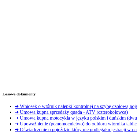
Losowe dokumenty
➔ Wniosek o wtórnik nalepki kontrolnej na szybę czołową poj
➔ Umowa kupna sprzedaży quada - ATV (czterokołowca)
➔ Umowa kupna motocykla w języku polskim i duńskim (dwu
➔ Upoważnienie (pełnomocnictwo) do odbioru wtórnika tablicy
➔ Oświadczenie o pojeździe który nie podlegał rejestracji w p