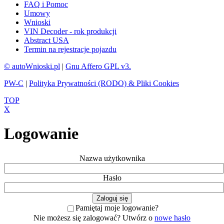
FAQ i Pomoc
Umowy
Wnioski
VIN Decoder - rok produkcji
Abstract USA
Termin na rejestracje pojazdu
© autoWnioski.pl
|
Gnu Affero GPL v3.
PW-C
|
Polityka Prywatności (RODO) & Pliki Cookies
TOP
X
Logowanie
Nazwa użytkownika
Hasło
Pamiętaj moje logowanie?
Nie możesz się zalogować? Utwórz o
nowe hasło