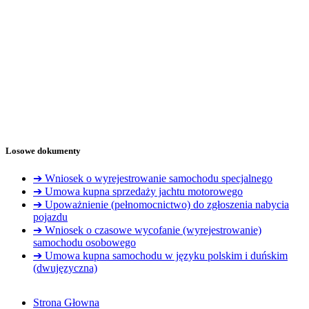
Losowe dokumenty
➔ Wniosek o wyrejestrowanie samochodu specjalnego
➔ Umowa kupna sprzedaży jachtu motorowego
➔ Upoważnienie (pełnomocnictwo) do zgłoszenia nabycia
pojazdu
➔ Wniosek o czasowe wycofanie (wyrejestrowanie)
samochodu osobowego
➔ Umowa kupna samochodu w języku polskim i duńskim
(dwujęzyczna)
Strona Głowna