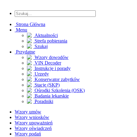
Strona Główna
Menu
Aktualności
Strefa pobierania
Szukaj
Przydatne
Wzory dowodów
VIN Decoder
Instrukcje i porady
Urzędy
Konserwator zabytków
Stacje (SKP)
Ośrodki Szkolenia (OSK)
Badania lekarskie
Poradniki
Wzory umów
Wzory wniosków
Wzory upoważnień
Wzory oświadczeń
Wzory podań