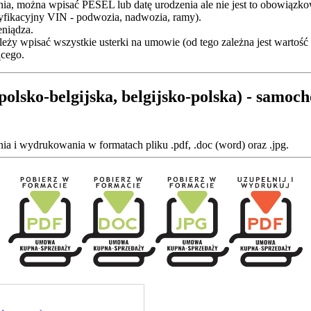
nia, można wpisać PESEL lub datę urodzenia ale nie jest to obowiązko
tyfikacyjny VIN - podwozia, nadwozia, ramy).
eniądza.
eży wpisać wszystkie usterki na umowie (od tego zależna jest wartość
ącego.
lsko-belgijska, belgijsko-polska) - samoc
 i wydrukowania w formatach pliku .pdf, .doc (word) oraz .jpg.