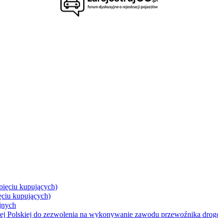
pięciu kupujących)
ęciu kupujących)
jnych
itej Polskiej do zezwolenia na wykonywanie zawodu przewoźnika dro