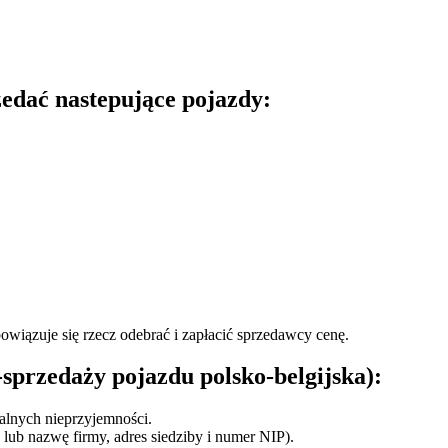
zedać nastepujące pojazdy:
wiązuje się rzecz odebrać i zapłacić sprzedawcy cenę.
przedaży pojazdu polsko-belgijska):
alnych nieprzyjemności.
lub nazwę firmy, adres siedziby i numer NIP).