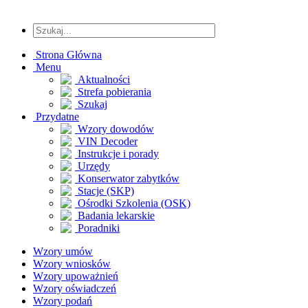
Strona Główna
Menu
Aktualności
Strefa pobierania
Szukaj
Przydatne
Wzory dowodów
VIN Decoder
Instrukcje i porady
Urzędy
Konserwator zabytków
Stacje (SKP)
Ośrodki Szkolenia (OSK)
Badania lekarskie
Poradniki
Wzory umów
Wzory wniosków
Wzory upoważnień
Wzory oświadczeń
Wzory podań