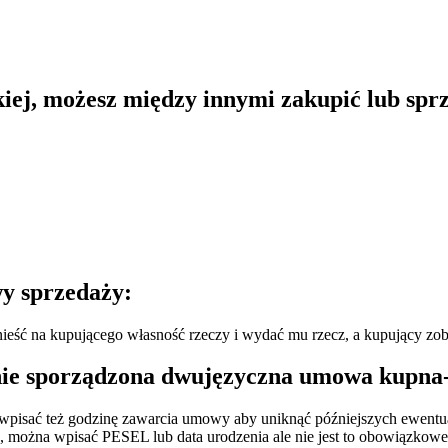
iej, możesz między innymi zakupić lub spr
wy sprzedaży:
eść na kupującego własność rzeczy i wydać mu rzecz, a kupujący zobo
ie sporządzona dwujęzyczna umowa kupna-s
wpisać też godzinę zawarcia umowy aby uniknąć późniejszych ewentu
, można wpisać PESEL lub data urodzenia ale nie jest to obowiązkowe 