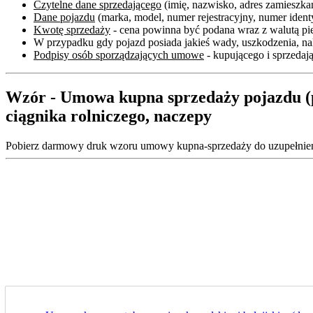
Czytelne dane sprzedającego
(imię, nazwisko, adres zamieszka
Dane pojazdu
(marka, model, numer rejestracyjny, numer iden
Kwotę sprzedaży
- cena powinna być podana wraz z walutą pi
W przypadku gdy pojazd posiada jakieś wady, uszkodzenia, nal
Podpisy osób sporządzających umowe
- kupującego i sprzedaj
Wzór - Umowa kupna sprzedaży pojazdu (po
ciągnika rolniczego, naczepy
Pobierz darmowy druk wzoru umowy kupna-sprzedaży do uzupełnienia