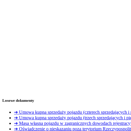
Losowe dokumenty
➔ Umowa kupna sprzedaży pojazdu (czterech sprzedających i 
➔ Umowa kupna sprzedaży pojazdu (trzech sprzedających i pi
➔ Masa własna pojazdu w zagranicznych dowodach rejestracy
➔ Oświadczenie o nieskazaniu poza terytorium Rzeczypospol