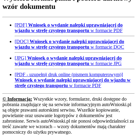
wzór dokumentu
[PDF]
Wniosek o wydanie nalepki uprawniającej do
wjazdu w strefę czystego transportu
w formacie PDF
[DOC]
Wniosek o wydanie nalepki uprawniającej do
wjazdu w strefę czystego transportu
w formacie DOC
[JPG]
Wniosek o wydanie nalepki uprawniającej do
wjazdu w strefę czystego transportu
w formacie JPG
[PDF - uzupełnij druk online (pismem komputerowym)]
Wniosek o wydanie nalepki uprawniającej do wjazdu w
strefę czystego transportu
w formacie PDF
© Informacja:
Wszystkie wzory, formularze, druki dostępne do
pobrania znajdujące się na serwisie informacyjnym autoWnioski.pl
są objęte prawami autorskimi serwisu. Wszelkie kopiowanie,
powielanie oraz usuwanie logotypów z dokumentów jest
zabronione. Serwis autoWnioski.pl nie ponosi odpowiedzialności za
treść zawarte we wzorach – wzory dokumentów mają charakter
pomocniczy do użytku prywatnego.