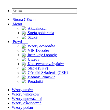
Strona Główna
Menu
Aktualności
Strefa pobierania
Szukaj
Przydatne
Wzory dowodów
VIN Decoder
Instrukcje i porady
Urzędy
Konserwator zabytków
Stacje (SKP)
Ośrodki Szkolenia (OSK)
Badania lekarskie
Poradniki
Wzory umów
Wzory wniosków
Wzory upoważnień
Wzory oświadczeń
Wzory podań