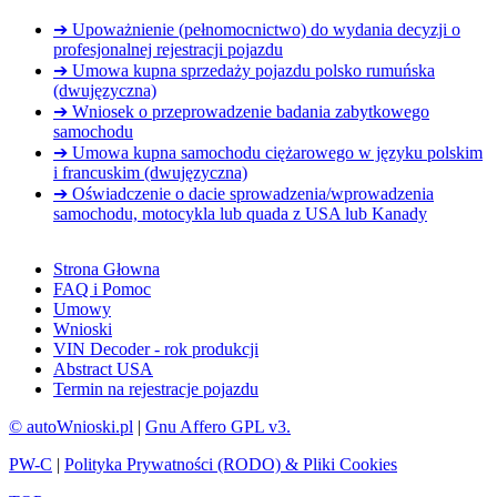
➔ Upoważnienie (pełnomocnictwo) do wydania decyzji o
profesjonalnej rejestracji pojazdu
➔ Umowa kupna sprzedaży pojazdu polsko rumuńska
(dwujęzyczna)
➔ Wniosek o przeprowadzenie badania zabytkowego
samochodu
➔ Umowa kupna samochodu ciężarowego w języku polskim
i francuskim (dwujęzyczna)
➔ Oświadczenie o dacie sprowadzenia/wprowadzenia
samochodu, motocykla lub quada z USA lub Kanady
Strona Głowna
FAQ i Pomoc
Umowy
Wnioski
VIN Decoder - rok produkcji
Abstract USA
Termin na rejestracje pojazdu
© autoWnioski.pl
|
Gnu Affero GPL v3.
PW-C
|
Polityka Prywatności (RODO) & Pliki Cookies