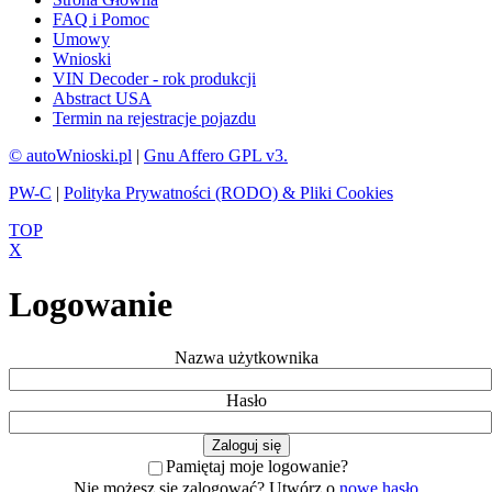
FAQ i Pomoc
Umowy
Wnioski
VIN Decoder - rok produkcji
Abstract USA
Termin na rejestracje pojazdu
© autoWnioski.pl
|
Gnu Affero GPL v3.
PW-C
|
Polityka Prywatności (RODO) & Pliki Cookies
TOP
X
Logowanie
Nazwa użytkownika
Hasło
Pamiętaj moje logowanie?
Nie możesz się zalogować? Utwórz o
nowe hasło