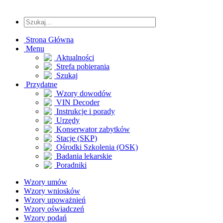
Strona Główna
Menu
Aktualności
Strefa pobierania
Szukaj
Przydatne
Wzory dowodów
VIN Decoder
Instrukcje i porady
Urzędy
Konserwator zabytków
Stacje (SKP)
Ośrodki Szkolenia (OSK)
Badania lekarskie
Poradniki
Wzory umów
Wzory wniosków
Wzory upoważnień
Wzory oświadczeń
Wzory podań