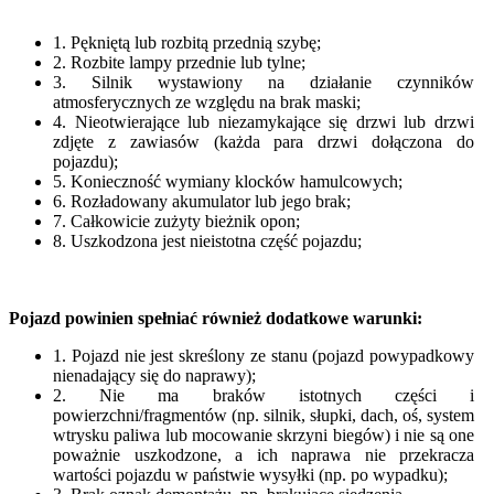
1. Pękniętą lub rozbitą przednią szybę;
2. Rozbite lampy przednie lub tylne;
3. Silnik wystawiony na działanie czynników
atmosferycznych ze względu na brak maski;
4. Nieotwierające lub niezamykające się drzwi lub drzwi
zdjęte z zawiasów (każda para drzwi dołączona do
pojazdu);
5. Konieczność wymiany klocków hamulcowych;
6. Rozładowany akumulator lub jego brak;
7. Całkowicie zużyty bieżnik opon;
8. Uszkodzona jest nieistotna część pojazdu;
Pojazd powinien spełniać również dodatkowe warunki:
1. Pojazd nie jest skreślony ze stanu (pojazd powypadkowy
nienadający się do naprawy);
2. Nie ma braków istotnych części i
powierzchni/fragmentów (np. silnik, słupki, dach, oś, system
wtrysku paliwa lub mocowanie skrzyni biegów) i nie są one
poważnie uszkodzone, a ich naprawa nie przekracza
wartości pojazdu w państwie wysyłki (np. po wypadku);