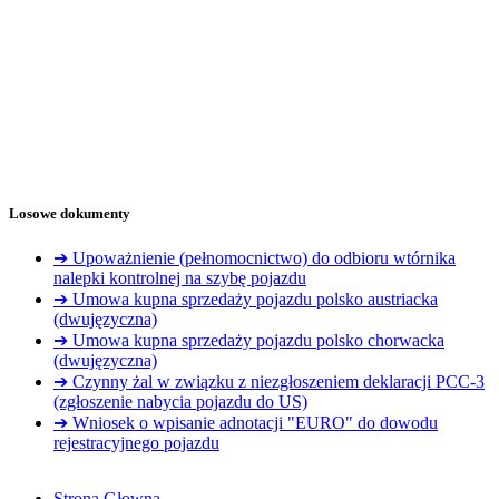
Losowe dokumenty
➔ Upoważnienie (pełnomocnictwo) do odbioru wtórnika
nalepki kontrolnej na szybę pojazdu
➔ Umowa kupna sprzedaży pojazdu polsko austriacka
(dwujęzyczna)
➔ Umowa kupna sprzedaży pojazdu polsko chorwacka
(dwujęzyczna)
➔ Czynny żal w związku z niezgłoszeniem deklaracji PCC-3
(zgłoszenie nabycia pojazdu do US)
➔ Wniosek o wpisanie adnotacji "EURO" do dowodu
rejestracyjnego pojazdu
Strona Głowna