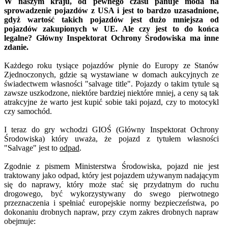
W naszym kraju, od pewnego czasu panuje moda na
sprowadzenie pojazdów z USA i jest to bardzo uzasadnione,
gdyż wartość takich pojazdów jest dużo mniejsza od
pojazdów zakupionych w UE. Ale czy jest to do końca
legalne? Główny Inspektorat Ochrony Środowiska ma inne
zdanie.
Każdego roku tysiące pojazdów płynie do Europy ze Stanów
Zjednoczonych, gdzie są wystawiane w domach aukcyjnych ze
świadectwem własności "salvage title". Pojazdy o takim tytule są
zawsze uszkodzone, niektóre bardziej niektóre mniej, a ceny są tak
atrakcyjne że warto jest kupić sobie taki pojazd, czy to motocykl
czy samochód.
I teraz do gry wchodzi GIOŚ (Główny Inspektorat Ochrony
Środowiska) który uważa, że pojazd z tytułem własności
"Salvage" jest to
odpad
.
Zgodnie z pismem Ministerstwa Środowiska, pojazd nie jest
traktowany jako odpad, który jest pojazdem używanym nadającym
się do naprawy, który może stać się przydatnym do ruchu
drogowego, być wykorzystywany do swego pierwotnego
przeznaczenia i spełniać europejskie normy bezpieczeństwa, po
dokonaniu drobnych napraw, przy czym zakres drobnych napraw
obejmuje: