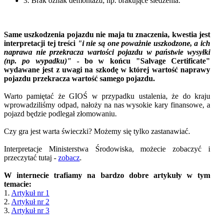
3. Brak oznak demontażu, np. brakujące siedzenia.
Same uszkodzenia pojazdu nie maja tu znaczenia, kwestia jest
interpretacji tej treści
"i nie są one poważnie uszkodzone, a ich
naprawa nie przekracza wartości pojazdu w państwie wysyłki
(np. po wypadku)"
- bo w końcu "Salvage Certificate"
wydawane jest z uwagi na szkodę w której wartość naprawy
pojazdu przekracza wartość samego pojazdu.
Warto pamiętać że GIOŚ w przypadku ustalenia, że do kraju
wprowadziliśmy odpad, nałoży na nas wysokie kary finansowe, a
pojazd będzie podlegał złomowaniu.
Czy gra jest warta świeczki? Możemy się tylko zastanawiać.
Interpretacje Ministerstwa Środowiska, możecie zobaczyć i
przeczytać tutaj -
zobacz
.
W internecie trafiamy na bardzo dobre artykuły w tym
temacie:
1.
Artykuł nr 1
2.
Artykuł nr 2
3.
Artykuł nr 3