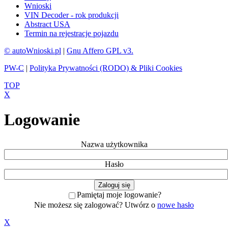
Wnioski
VIN Decoder - rok produkcji
Abstract USA
Termin na rejestracje pojazdu
© autoWnioski.pl
|
Gnu Affero GPL v3.
PW-C
|
Polityka Prywatności (RODO) & Pliki Cookies
TOP
X
Logowanie
Nazwa użytkownika
Hasło
Pamiętaj moje logowanie?
Nie możesz się zalogować? Utwórz o
nowe hasło
X