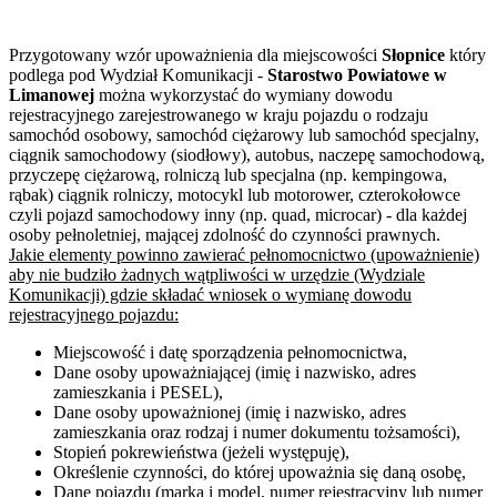
Przygotowany wzór upoważnienia dla miejscowości
Słopnice
który
podlega pod Wydział Komunikacji -
Starostwo Powiatowe w
Limanowej
można wykorzystać do wymiany dowodu
rejestracyjnego zarejestrowanego w kraju pojazdu o rodzaju
samochód osobowy, samochód ciężarowy lub samochód specjalny,
ciągnik samochodowy (siodłowy), autobus, naczepę samochodową,
przyczepę ciężarową, rolniczą lub specjalna (np. kempingowa,
rąbak) ciągnik rolniczy, motocykl lub motorower, czterokołowce
czyli pojazd samochodowy inny (np. quad, microcar) - dla każdej
osoby pełnoletniej, mającej zdolność do czynności prawnych.
Jakie elementy powinno zawierać pełnomocnictwo (upoważnienie)
aby nie budziło żadnych wątpliwości w urzędzie (Wydziale
Komunikacji) gdzie składać wniosek o wymianę dowodu
rejestracyjnego pojazdu:
Miejscowość i datę sporządzenia pełnomocnictwa,
Dane osoby upoważniającej (imię i nazwisko, adres
zamieszkania i PESEL),
Dane osoby upoważnionej (imię i nazwisko, adres
zamieszkania oraz rodzaj i numer dokumentu tożsamości),
Stopień pokrewieństwa (jeżeli występuję),
Określenie czynności, do której upoważnia się daną osobę,
Dane pojazdu (marka i model, numer rejestracyjny lub numer