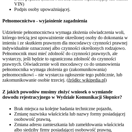
VIN)
Podpis osoby upoważniającej.
Pełnomocnictwo - wyjaśnienie zagadnienia
Udzielenie pełnomocnictwa wymaga złożenia oświadczenia woli,
którego treścią jest upoważnienie określonej osoby do dokonania w
imieniu i ze skutkiem prawnym dla mocodawcy czynności prawnej
indywidualnie oznaczonej albo czynności określonych rodzajowo.
Pełnomocnik musi mieć zdolność do czynności prawnych, ale
wystarczy, jeśli będzie to ograniczona zdolność do czynności
prawnych. Oświadczenie woli mocodawcy co do ustanowienia
pełnomocnika wymaga złożenia go (zakomunikowania)
pełnomocnikowi – nie wystarcza ogłoszenie tego publicznie, lub
zakomunikowanie osobie trzeciej.
(źródło: wikipedia.pl)
Z jakich powodów musimy złożyć wniosek o wymiande
dowodu rejestracyjnego w Wydziale Komunikacji Słopnice?
Brak miejsca na kolejne badania techniczne pojazdu,
Zmianę nazwiska właściciela lub nazwy formy posiadającej
osobowość prawną,
Zmiana adresu zamieszkania lub zameldowania właściciela
albo siedziby firmy posiadającej osobowość prawną,