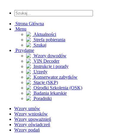
Strona Główna
Menu
Aktualności
Strefa pobierania
Szukaj
Przydatne
Wzory dowodów
VIN Decoder
Instrukcje i porady
Urzędy
Konserwator zabytków
Stacje (SKP)
Ośrodki Szkolenia (OSK)
Badania lekarskie
Poradniki
Wzory umów
Wzory wniosków
Wzory upoważnień
Wzory oświadczeń
Wzory podań