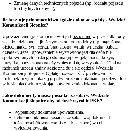
Zmienę danych technicznych pojazdu (np. rodzaju pojazdu
lub błędnych danych),
Ile kosztuje pełnomocnictwo i gdzie dokonać wpłaty - Wydział
Komunikacji Słopnice?
Upoważnienie (pełnomocnictwo) jest
bezpłatnie
w przypadku gdy
zostało udzielone najbliższym członkom rodziny (np. mąż, żona,
ojciec, matka, syn, córka, brat, siostra, wnuk, wnuczka, babcia,
dziadek). Jeżeli upoważnienie wystawione jest dla osób nie
spokrewnionych bliskiego stopnia (np. wujek, ciocia, kuzyn,
kuzynka, narzeczona) należy wnieś opłatę w wysokości 17 zł na
rachunek urzędu gminy gdzie znajduję się oddział Wydziału
Komunikacji Słopnice. Opłatę możesz uiścić przelewem na
rachunek urzędu i okazując potwierdzenie dokonania przelewu lub
w kasie placówki uzyskując potwierdzenie dokonania wpłaty.
Jakie dokumenty musisz posiadać ze soba w Wydziale
Komunikacji Słopnice aby odebrać wyrobić PKK?
Wypełniony dokument upoważnienia,
Pełnomocnik musi posiadać ze sobą swój dokument
tożsamości (dowód osobisty lub paszport) w celu
wylegitymowania,