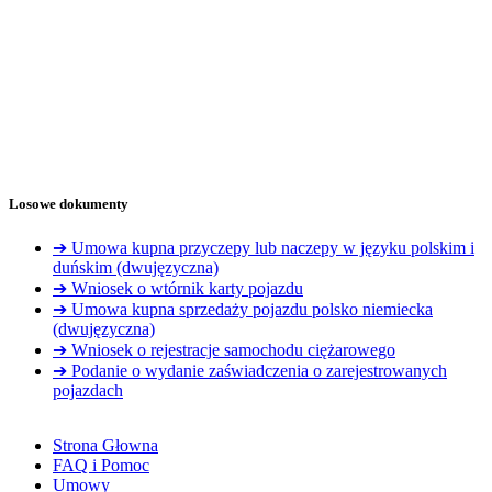
Losowe dokumenty
➔ Umowa kupna przyczepy lub naczepy w języku polskim i
duńskim (dwujęzyczna)
➔ Wniosek o wtórnik karty pojazdu
➔ Umowa kupna sprzedaży pojazdu polsko niemiecka
(dwujęzyczna)
➔ Wniosek o rejestracje samochodu ciężarowego
➔ Podanie o wydanie zaświadczenia o zarejestrowanych
pojazdach
Strona Głowna
FAQ i Pomoc
Umowy