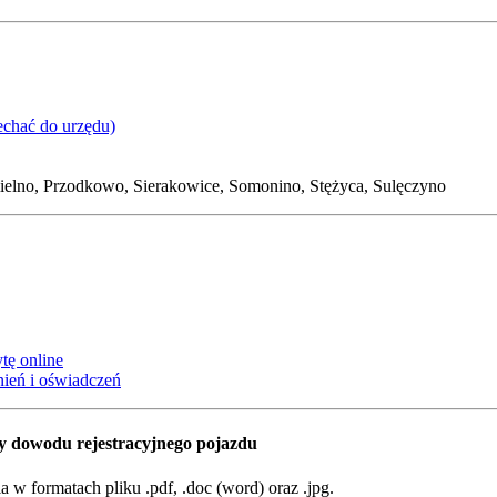
echać do urzędu)
elno, Przodkowo, Sierakowice, Somonino, Stężyca, Sulęczyno
tę online
ień i oświadczeń
y dowodu rejestracyjnego pojazdu
w formatach pliku .pdf, .doc (word) oraz .jpg.