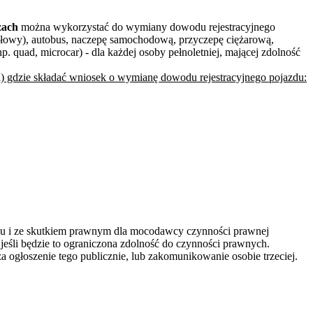
zach
można wykorzystać do wymiany dowodu rejestracyjnego
łowy), autobus, naczepę samochodową, przyczepę ciężarową,
. quad, microcar) - dla każdej osoby pełnoletniej, mającej zdolność
) gdzie składać wniosek o wymianę dowodu rejestracyjnego pojazdu:
niu i ze skutkiem prawnym dla mocodawcy czynności prawnej
eśli będzie to ograniczona zdolność do czynności prawnych.
głoszenie tego publicznie, lub zakomunikowanie osobie trzeciej.