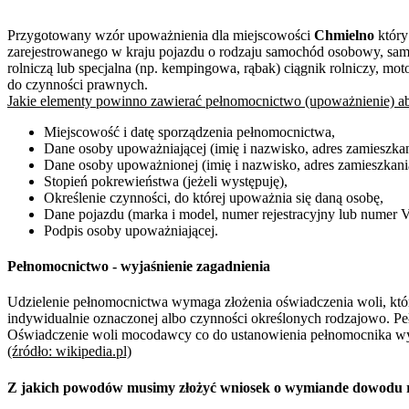
Przygotowany wzór upoważnienia dla miejscowości
Chmielno
który
zarejestrowanego w kraju pojazdu o rodzaju samochód osobowy, sa
rolniczą lub specjalna (np. kempingowa, rąbak) ciągnik rolniczy, mo
do czynności prawnych.
Jakie elementy powinno zawierać pełnomocnictwo (upoważnienie) ab
Miejscowość i datę sporządzenia pełnomocnictwa,
Dane osoby upoważniającej (imię i nazwisko, adres zamieszka
Dane osoby upoważnionej (imię i nazwisko, adres zamieszkani
Stopień pokrewieństwa (jeżeli występuję),
Określenie czynności, do której upoważnia się daną osobę,
Dane pojazdu (marka i model, numer rejestracyjny lub numer 
Podpis osoby upoważniającej.
Pełnomocnictwo - wyjaśnienie zagadnienia
Udzielenie pełnomocnictwa wymaga złożenia oświadczenia woli, któ
indywidualnie oznaczonej albo czynności określonych rodzajowo. Pe
Oświadczenie woli mocodawcy co do ustanowienia pełnomocnika wyma
(źródło: wikipedia.pl)
Z jakich powodów musimy złożyć wniosek o wymiande dowodu r