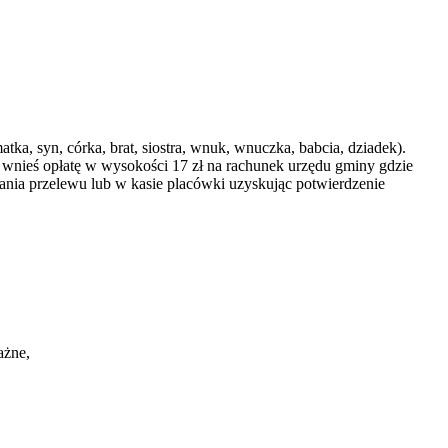
ka, syn, córka, brat, siostra, wnuk, wnuczka, babcia, dziadek).
y wnieś opłatę w wysokości 17 zł na rachunek urzędu gminy gdzie
ania przelewu lub w kasie placówki uzyskując potwierdzenie
ażne,