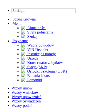
Strona Główna
Menu
Aktualności
Strefa pobierania
Szukaj
Przydatne
Wzory dowodów
VIN Decoder
Instrukcje i porady
Urzędy
Konserwator zabytków
Stacje (SKP)
Ośrodki Szkolenia (OSK)
Badania lekarskie
Poradniki
Wzory umów
Wzory wniosków
Wzory upoważnień
Wzory oświadczeń
Wzory podań