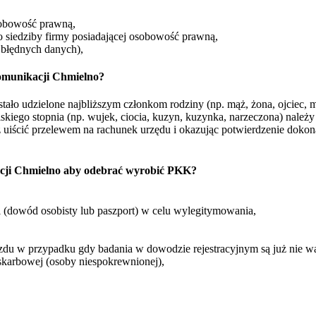
sobowość prawną,
o siedziby firmy posiadającej osobowość prawną,
 błędnych danych),
Komunikacji Chmielno?
ło udzielone najbliższym członkom rodziny (np. mąż, żona, ojciec, mat
iskiego stopnia (np. wujek, ciocia, kuzyn, kuzynka, narzeczona) należ
 uiścić przelewem na rachunek urzędu i okazując potwierdzenie dokon
acji Chmielno aby odebrać wyrobić PKK?
 (dowód osobisty lub paszport) w celu wylegitymowania,
du w przypadku gdy badania w dowodzie rejestracyjnym są już nie w
skarbowej (osoby niespokrewnionej),