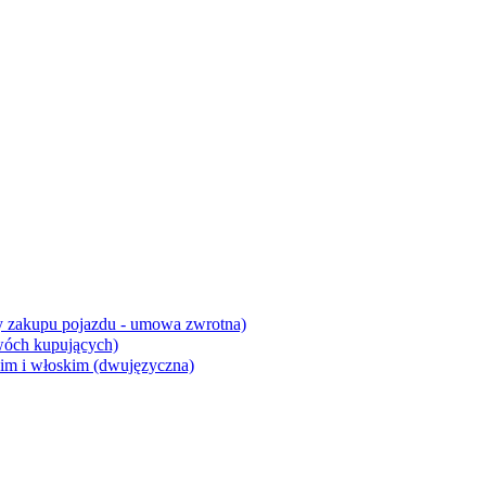
y zakupu pojazdu - umowa zwrotna)
wóch kupujących)
kim i włoskim (dwujęzyczna)