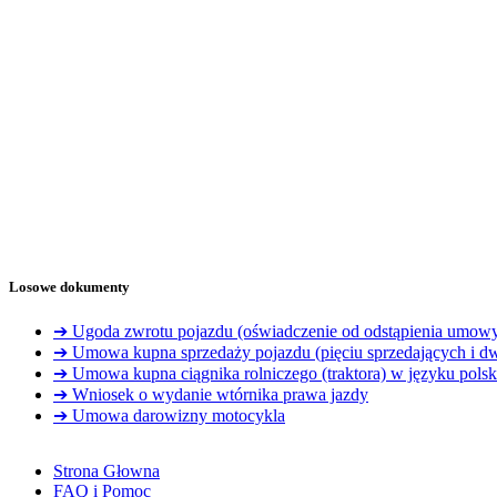
Losowe dokumenty
➔ Ugoda zwrotu pojazdu (oświadczenie od odstąpienia umow
➔ Umowa kupna sprzedaży pojazdu (pięciu sprzedających i d
➔ Umowa kupna ciągnika rolniczego (traktora) w języku pols
➔ Wniosek o wydanie wtórnika prawa jazdy
➔ Umowa darowizny motocykla
Strona Głowna
FAQ i Pomoc