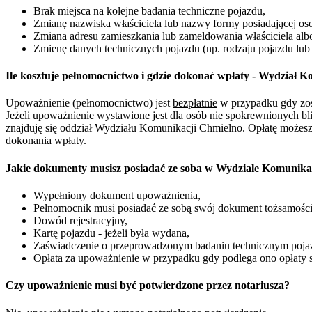
Brak miejsca na kolejne badania techniczne pojazdu,
Zmianę nazwiska właściciela lub nazwy formy posiadającej o
Zmiana adresu zamieszkania lub zameldowania właściciela alb
Zmienę danych technicznych pojazdu (np. rodzaju pojazdu lub
Ile kosztuje pełnomocnictwo i gdzie dokonać wpłaty - Wydział 
Upoważnienie (pełnomocnictwo) jest
bezpłatnie
w przypadku gdy zosta
Jeżeli upoważnienie wystawione jest dla osób nie spokrewnionych bl
znajduję się oddział Wydziału Komunikacji Chmielno. Opłatę możesz
dokonania wpłaty.
Jakie dokumenty musisz posiadać ze soba w Wydziale Komunik
Wypełniony dokument upoważnienia,
Pełnomocnik musi posiadać ze sobą swój dokument tożsamości
Dowód rejestracyjny,
Kartę pojazdu - jeżeli była wydana,
Zaświadczenie o przeprowadzonym badaniu technicznym pojaz
Opłata za upoważnienie w przypadku gdy podlega ono opłaty 
Czy upoważnienie musi być potwierdzone przez notariusza?