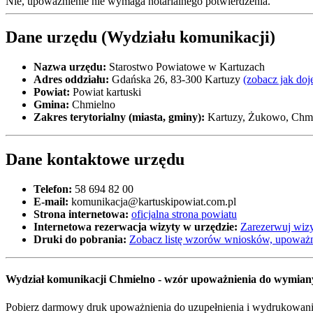
Nie, upoważnienie nie wymaga notarialnego potwierdzenia.
Dane urzędu (Wydziału komunikacji)
Nazwa urzędu:
Starostwo Powiatowe w Kartuzach
Adres oddziału:
Gdańska 26, 83-300 Kartuzy
(zobacz jak doj
Powiat:
Powiat kartuski
Gmina:
Chmielno
Zakres terytorialny (miasta, gminy):
Kartuzy, Żukowo, Chmi
Dane kontaktowe urzędu
Telefon:
58 694 82 00
E-mail:
komunikacja@kartuskipowiat.com.pl
Strona internetowa:
oficjalna strona powiatu
Internetowa rezerwacja wizyty w urzędzie:
Zarezerwuj wizy
Druki do pobrania:
Zobacz listę wzorów wniosków, upoważn
Wydział komunikacji Chmielno - wzór upoważnienia do wymian
Pobierz darmowy druk upoważnienia do uzupełnienia i wydrukowania 