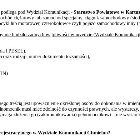
 podlega pod Wydział Komunikacji -
Starostwo Powiatowe w Kartu
mochód ciężarowy lub samochód specjalny, ciągnik samochodowy (siod
tocykl lub motorower, czterokołowce czyli pojazd samochodowy inny (np
y nie budziło żadnych wątpliwości w urzędzie (Wydziale Komunikacji
nia i PESEL),
a oraz rodzaj i numer dokumentu tożsamości),
VIN)
rego treścią jest upoważnienie określonej osoby do dokonania w imie
łnomocnik musi mieć zdolność do czynności prawnych, ale wystarczy, j
ga złożenia go (zakomunikowania) pełnomocnikowi – nie wystarcza o
ejestracyjnego w Wydziale Komunikacji Chmielno?