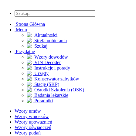
Strona Główna
Menu
Aktualności
Strefa pobierania
Szukaj
Przydatne
Wzory dowodów
VIN Decoder
Instrukcje i porady
Urzędy
Konserwator zabytków
Stacje (SKP)
Ośrodki Szkolenia (OSK)
Badania lekarskie
Poradniki
Wzory umów
Wzory wniosków
Wzory upoważnień
Wzory oświadczeń
Wzory podań