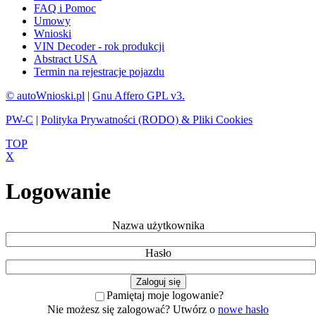
FAQ i Pomoc
Umowy
Wnioski
VIN Decoder - rok produkcji
Abstract USA
Termin na rejestracje pojazdu
© autoWnioski.pl
|
Gnu Affero GPL v3.
PW-C
|
Polityka Prywatności (RODO) & Pliki Cookies
TOP
X
Logowanie
Nazwa użytkownika
Hasło
Pamiętaj moje logowanie?
Nie możesz się zalogować? Utwórz o
nowe hasło