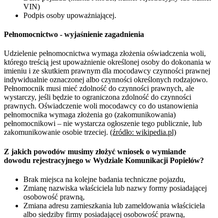
VIN)
Podpis osoby upoważniającej.
Pełnomocnictwo - wyjaśnienie zagadnienia
Udzielenie pełnomocnictwa wymaga złożenia oświadczenia woli,
którego treścią jest upoważnienie określonej osoby do dokonania w
imieniu i ze skutkiem prawnym dla mocodawcy czynności prawnej
indywidualnie oznaczonej albo czynności określonych rodzajowo.
Pełnomocnik musi mieć zdolność do czynności prawnych, ale
wystarczy, jeśli będzie to ograniczona zdolność do czynności
prawnych. Oświadczenie woli mocodawcy co do ustanowienia
pełnomocnika wymaga złożenia go (zakomunikowania)
pełnomocnikowi – nie wystarcza ogłoszenie tego publicznie, lub
zakomunikowanie osobie trzeciej.
(źródło: wikipedia.pl)
Z jakich powodów musimy złożyć wniosek o wymiande
dowodu rejestracyjnego w Wydziale Komunikacji Popielów?
Brak miejsca na kolejne badania techniczne pojazdu,
Zmianę nazwiska właściciela lub nazwy formy posiadającej
osobowość prawną,
Zmiana adresu zamieszkania lub zameldowania właściciela
albo siedziby firmy posiadającej osobowość prawną,