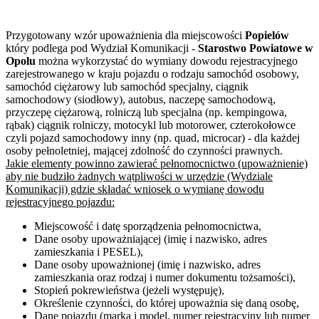
Przygotowany wzór upoważnienia dla miejscowości
Popielów
który podlega pod Wydział Komunikacji -
Starostwo Powiatowe w
Opolu
można wykorzystać do wymiany dowodu rejestracyjnego
zarejestrowanego w kraju pojazdu o rodzaju samochód osobowy,
samochód ciężarowy lub samochód specjalny, ciągnik
samochodowy (siodłowy), autobus, naczepę samochodową,
przyczepę ciężarową, rolniczą lub specjalna (np. kempingowa,
rąbak) ciągnik rolniczy, motocykl lub motorower, czterokołowce
czyli pojazd samochodowy inny (np. quad, microcar) - dla każdej
osoby pełnoletniej, mającej zdolność do czynności prawnych.
Jakie elementy powinno zawierać pełnomocnictwo (upoważnienie)
aby nie budziło żadnych wątpliwości w urzędzie (Wydziale
Komunikacji) gdzie składać wniosek o wymianę dowodu
rejestracyjnego pojazdu:
Miejscowość i datę sporządzenia pełnomocnictwa,
Dane osoby upoważniającej (imię i nazwisko, adres
zamieszkania i PESEL),
Dane osoby upoważnionej (imię i nazwisko, adres
zamieszkania oraz rodzaj i numer dokumentu tożsamości),
Stopień pokrewieństwa (jeżeli występuję),
Określenie czynności, do której upoważnia się daną osobę,
Dane pojazdu (marka i model, numer rejestracyjny lub numer