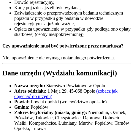
Dowód rejestracyjny,
Kartę pojazdu - jeżeli była wydana,
Zaświadczenie o przeprowadzonym badaniu technicznym
pojazdu w przypadku gdy badania w dowodzie
rejestracyjnym są już nie ważne,
Opłata za upoważnienie w przypadku gdy podlega ono opłaty
skarbowej (osoby niespokrewnionej),
Czy upoważnienie musi być potwierdzone przez notariusza?
Nie, upoważnienie nie wymaga notarialnego potwierdzenia.
Dane urzędu (Wydziału komunikacji)
Nazwa urzędu:
Starostwo Powiatowe w Opolu
Adres oddziału:
1 Maja 29, 45-068 Opole
(zobacz jak
dojechać do urzędu)
Powiat:
Powiat opolski (województwo opolskie)
Gmina:
Popielów
Zakres terytorialny (miasta, gminy):
Niemodlin, Ozimek,
Prószków, Tułowice, Chrząstowice, Dąbrowa, Dobrzeń
Wielki, Komprachcice, Łubniany, Murów, Popielów, Tarnów
Opolski, Turawa