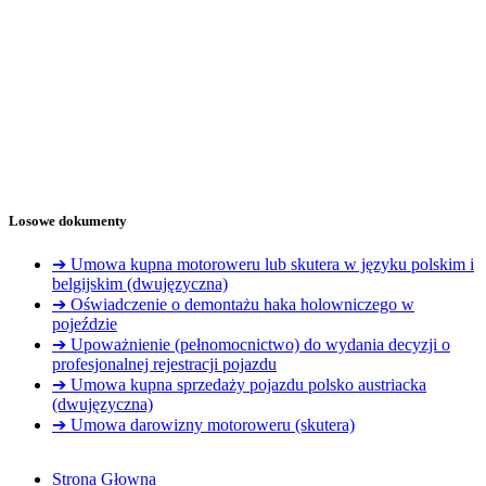
Losowe dokumenty
➔ Umowa kupna motoroweru lub skutera w języku polskim i
belgijskim (dwujęzyczna)
➔ Oświadczenie o demontażu haka holowniczego w
pojeździe
➔ Upoważnienie (pełnomocnictwo) do wydania decyzji o
profesjonalnej rejestracji pojazdu
➔ Umowa kupna sprzedaży pojazdu polsko austriacka
(dwujęzyczna)
➔ Umowa darowizny motoroweru (skutera)
Strona Głowna