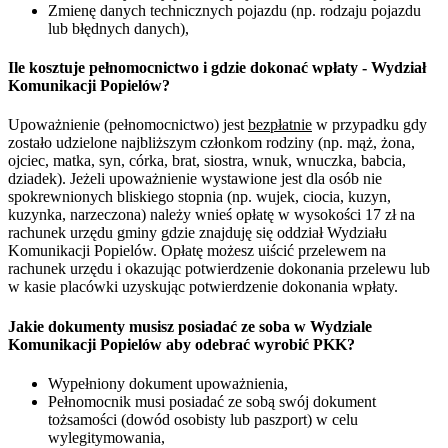
Zmienę danych technicznych pojazdu (np. rodzaju pojazdu
lub błędnych danych),
Ile kosztuje pełnomocnictwo i gdzie dokonać wpłaty - Wydział
Komunikacji Popielów?
Upoważnienie (pełnomocnictwo) jest
bezpłatnie
w przypadku gdy
zostało udzielone najbliższym członkom rodziny (np. mąż, żona,
ojciec, matka, syn, córka, brat, siostra, wnuk, wnuczka, babcia,
dziadek). Jeżeli upoważnienie wystawione jest dla osób nie
spokrewnionych bliskiego stopnia (np. wujek, ciocia, kuzyn,
kuzynka, narzeczona) należy wnieś opłatę w wysokości 17 zł na
rachunek urzędu gminy gdzie znajduję się oddział Wydziału
Komunikacji Popielów. Opłatę możesz uiścić przelewem na
rachunek urzędu i okazując potwierdzenie dokonania przelewu lub
w kasie placówki uzyskując potwierdzenie dokonania wpłaty.
Jakie dokumenty musisz posiadać ze soba w Wydziale
Komunikacji Popielów aby odebrać wyrobić PKK?
Wypełniony dokument upoważnienia,
Pełnomocnik musi posiadać ze sobą swój dokument
tożsamości (dowód osobisty lub paszport) w celu
wylegitymowania,