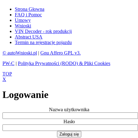
Strona Głowna
FAQ i Pomoc
Umowy
Wnioski
VIN Decoder - rok produkcji
Abstract USA
Termin na rejestracje pojazdu
© autoWnioski.pl
|
Gnu Affero GPL v3.
PW-C
|
Polityka Prywatności (RODO) & Pliki Cookies
TOP
X
Logowanie
Nazwa użytkownika
Hasło