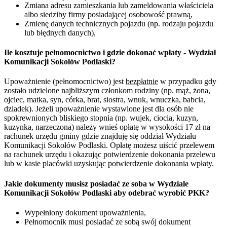
Zmiana adresu zamieszkania lub zameldowania właściciela
albo siedziby firmy posiadającej osobowość prawną,
Zmienę danych technicznych pojazdu (np. rodzaju pojazdu
lub błędnych danych),
Ile kosztuje pełnomocnictwo i gdzie dokonać wpłaty - Wydział
Komunikacji Sokołów Podlaski?
Upoważnienie (pełnomocnictwo) jest
bezpłatnie
w przypadku gdy
zostało udzielone najbliższym członkom rodziny (np. mąż, żona,
ojciec, matka, syn, córka, brat, siostra, wnuk, wnuczka, babcia,
dziadek). Jeżeli upoważnienie wystawione jest dla osób nie
spokrewnionych bliskiego stopnia (np. wujek, ciocia, kuzyn,
kuzynka, narzeczona) należy wnieś opłatę w wysokości 17 zł na
rachunek urzędu gminy gdzie znajduję się oddział Wydziału
Komunikacji Sokołów Podlaski. Opłatę możesz uiścić przelewem
na rachunek urzędu i okazując potwierdzenie dokonania przelewu
lub w kasie placówki uzyskując potwierdzenie dokonania wpłaty.
Jakie dokumenty musisz posiadać ze soba w Wydziale
Komunikacji Sokołów Podlaski aby odebrać wyrobić PKK?
Wypełniony dokument upoważnienia,
Pełnomocnik musi posiadać ze sobą swój dokument