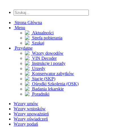
Strona Główna
Menu
Aktualności
Strefa pobierania
Szukaj
Przydatne
Wzory dowodów
VIN Decoder
Instrukcje i porady
Urzędy
Konserwator zabytków
Stacje (SKP)
Ośrodki Szkolenia (OSK)
Badania lekarskie
Poradniki
Wzory umów
Wzory wniosków
Wzory upoważnień
Wzory oświadczeń
Wzory podań