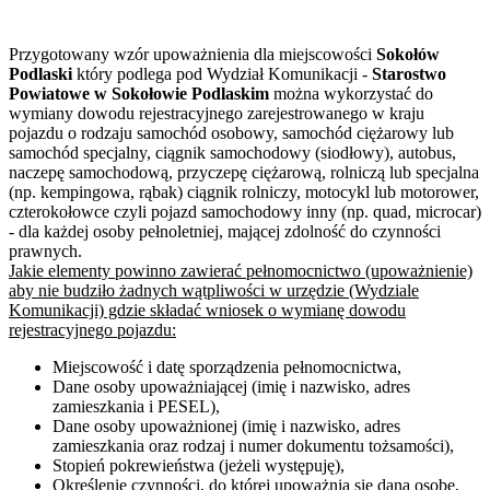
Przygotowany wzór upoważnienia dla miejscowości
Sokołów
Podlaski
który podlega pod Wydział Komunikacji -
Starostwo
Powiatowe w Sokołowie Podlaskim
można wykorzystać do
wymiany dowodu rejestracyjnego zarejestrowanego w kraju
pojazdu o rodzaju samochód osobowy, samochód ciężarowy lub
samochód specjalny, ciągnik samochodowy (siodłowy), autobus,
naczepę samochodową, przyczepę ciężarową, rolniczą lub specjalna
(np. kempingowa, rąbak) ciągnik rolniczy, motocykl lub motorower,
czterokołowce czyli pojazd samochodowy inny (np. quad, microcar)
- dla każdej osoby pełnoletniej, mającej zdolność do czynności
prawnych.
Jakie elementy powinno zawierać pełnomocnictwo (upoważnienie)
aby nie budziło żadnych wątpliwości w urzędzie (Wydziale
Komunikacji) gdzie składać wniosek o wymianę dowodu
rejestracyjnego pojazdu:
Miejscowość i datę sporządzenia pełnomocnictwa,
Dane osoby upoważniającej (imię i nazwisko, adres
zamieszkania i PESEL),
Dane osoby upoważnionej (imię i nazwisko, adres
zamieszkania oraz rodzaj i numer dokumentu tożsamości),
Stopień pokrewieństwa (jeżeli występuję),
Określenie czynności, do której upoważnia się daną osobę,