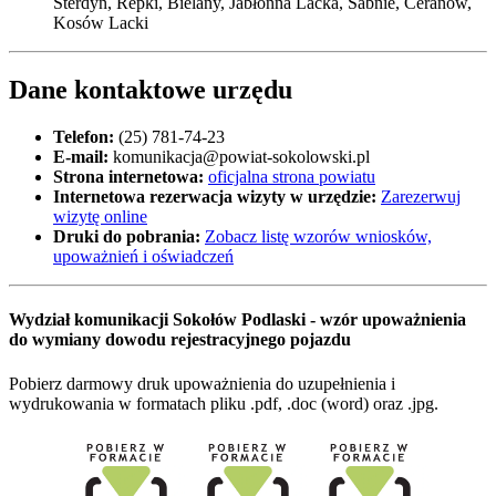
Sterdyń, Repki, Bielany, Jabłonna Lacka, Sabnie, Ceranów,
Kosów Lacki
Dane kontaktowe urzędu
Telefon:
(25) 781-74-23
E-mail:
komunikacja@powiat-sokolowski.pl
Strona internetowa:
oficjalna strona powiatu
Internetowa rezerwacja wizyty w urzędzie:
Zarezerwuj
wizytę online
Druki do pobrania:
Zobacz listę wzorów wniosków,
upoważnień i oświadczeń
Wydział komunikacji Sokołów Podlaski - wzór upoważnienia
do wymiany dowodu rejestracyjnego pojazdu
Pobierz darmowy druk upoważnienia do uzupełnienia i
wydrukowania w formatach pliku .pdf, .doc (word) oraz .jpg.