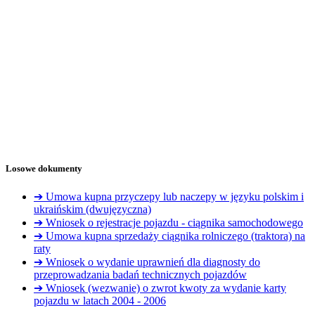
Losowe dokumenty
➔ Umowa kupna przyczepy lub naczepy w języku polskim i
ukraińskim (dwujęzyczna)
➔ Wniosek o rejestracje pojazdu - ciągnika samochodowego
➔ Umowa kupna sprzedaży ciągnika rolniczego (traktora) na
raty
➔ Wniosek o wydanie uprawnień dla diagnosty do
przeprowadzania badań technicznych pojazdów
➔ Wniosek (wezwanie) o zwrot kwoty za wydanie karty
pojazdu w latach 2004 - 2006