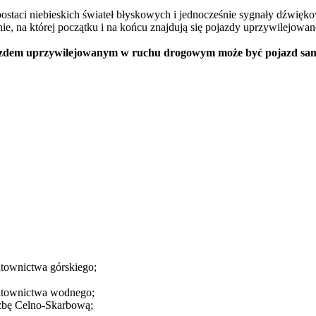
postaci niebieskich świateł błyskowych i jednocześnie sygnały dźwięk
ie, na której początku i na końcu znajdują się pojazdy uprzywilejow
pojazdem uprzywilejowanym w ruchu drogowym może być pojazd s
townictwa górskiego;
atownictwa wodnego;
żbę Celno-Skarbową;