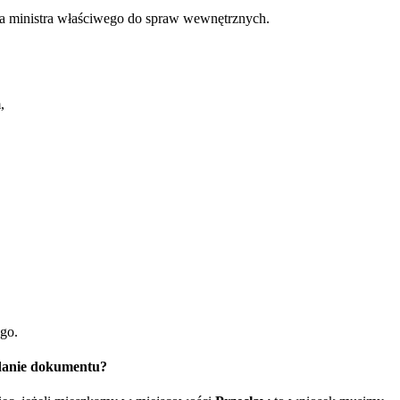
nia ministra właściwego do spraw wewnętrznych.
,
ego.
ydanie dokumentu?