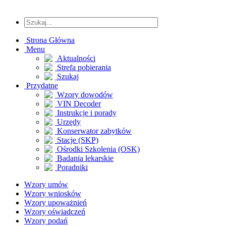
Strona Główna
Menu
Aktualności
Strefa pobierania
Szukaj
Przydatne
Wzory dowodów
VIN Decoder
Instrukcje i porady
Urzędy
Konserwator zabytków
Stacje (SKP)
Ośrodki Szkolenia (OSK)
Badania lekarskie
Poradniki
Wzory umów
Wzory wniosków
Wzory upoważnień
Wzory oświadczeń
Wzory podań