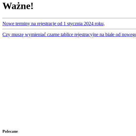
Ważne!
Nowe terminy na rejestracje od 1 stycznia 2024 roku,
Czy muszę wymieniać czarne tablice rejestracyjne na białe od noweg
Polecane