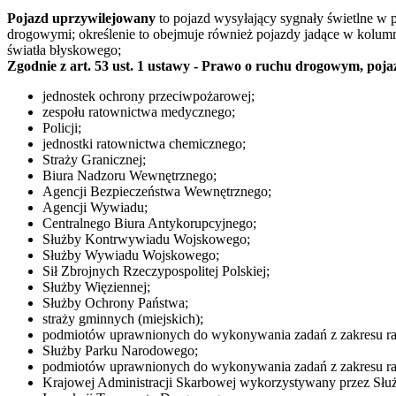
Pojazd uprzywilejowany
to pojazd wysyłający sygnały świetlne w 
drogowymi; określenie to obejmuje również pojazdy jadące w kolumn
światła błyskowego;
Zgodnie z art. 53 ust. 1 ustawy - Prawo o ruchu drogowym, 
jednostek ochrony przeciwpożarowej;
zespołu ratownictwa medycznego;
Policji;
jednostki ratownictwa chemicznego;
Straży Granicznej;
Biura Nadzoru Wewnętrznego;
Agencji Bezpieczeństwa Wewnętrznego;
Agencji Wywiadu;
Centralnego Biura Antykorupcyjnego;
Służby Kontrwywiadu Wojskowego;
Służby Wywiadu Wojskowego;
Sił Zbrojnych Rzeczypospolitej Polskiej;
Służby Więziennej;
Służby Ochrony Państwa;
straży gminnych (miejskich);
podmiotów uprawnionych do wykonywania zadań z zakresu ra
Służby Parku Narodowego;
podmiotów uprawnionych do wykonywania zadań z zakresu r
Krajowej Administracji Skarbowej wykorzystywany przez Słu