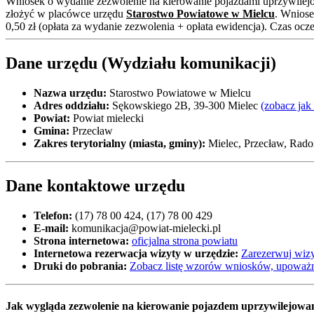
Wniosek o wydanie zezwolenie na kierowanie pojazdami uprzywilej
złożyć w placówce urzędu
Starostwo Powiatowe w Mielcu
. Wniose
0,50 zł (opłata za wydanie zezwolenia + opłata ewidencja). Czas oc
Dane urzędu (Wydziału komunikacji)
Nazwa urzędu:
Starostwo Powiatowe w Mielcu
Adres oddziału:
Sękowskiego 2B, 39-300 Mielec
(zobacz jak
Powiat:
Powiat mielecki
Gmina:
Przecław
Zakres terytorialny (miasta, gminy):
Mielec, Przecław, Rad
Dane kontaktowe urzędu
Telefon:
(17) 78 00 424, (17) 78 00 429
E-mail:
komunikacja@powiat-mielecki.pl
Strona internetowa:
oficjalna strona powiatu
Internetowa rezerwacja wizyty w urzędzie:
Zarezerwuj wizy
Druki do pobrania:
Zobacz listę wzorów wniosków, upoważn
Jak wygląda zezwolenie na kierowanie pojazdem uprzywilejow