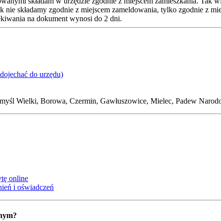
owanymi składam w urzędzie zgodnie z miejscem zamieszkania. Tak w
k nie składamy zgodnie z miejscem zameldowania, tylko zgodnie z mi
zekiwania na dokument wynosi do 2 dni.
 dojechać do urzędu)
omyśl Wielki, Borowa, Czermin, Gawłuszowice, Mielec, Padew Nar
tę online
ień i oświadczeń
anym?