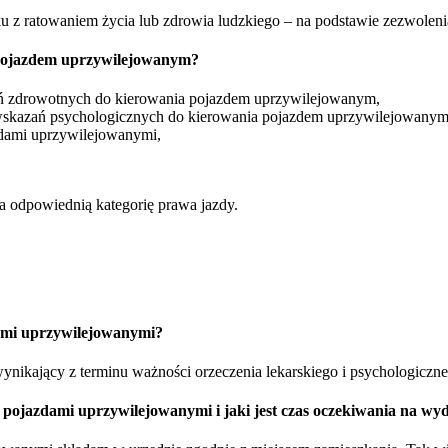
zku z ratowaniem życia lub zdrowia ludzkiego – na podstawie zezwole
pojazdem uprzywilejowanym?
ań zdrowotnych do kierowania pojazdem uprzywilejowanym,
wskazań psychologicznych do kierowania pojazdem uprzywilejowanym
zdami uprzywilejowanymi,
a odpowiednią kategorię prawa jazdy.
dami uprzywilejowanymi?
 wynikający z terminu ważności orzeczenia lekarskiego i psychologiczn
e pojazdami uprzywilejowanymi i jaki jest czas oczekiwania na w