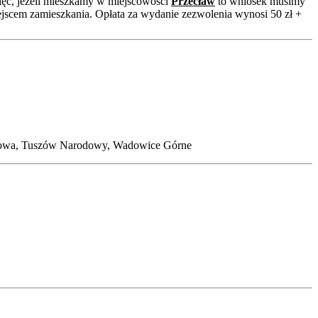
ięc, jeżeli mieszkamy w miejscowości
Przecław
to wniosek musimy
ejscem zamieszkania. Opłata za wydanie zezwolenia wynosi 50 zł +
odowa, Tuszów Narodowy, Wadowice Górne