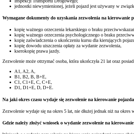
Inspekcji Transportu Drogowego;
jednostki niewymienionej, jeżeli pojazd jest używany w zwią
Wymagane dokumenty do uzyskania zezwolenia na kierowanie 
kopię ważnego orzeczenia lekarskiego o braku przeciwwskaz
kopię ważnego orzeczenia psychologicznego o braku przeciw
kopię zaświadczenia o ukończeniu kursu dla kierujących poja
kopię dowodu uiszczenia opłaty za wydanie zezwolenia,
kserokopię prawa jazdy.
Zezwolenie może otrzymać osoba, która ukończyła 21 lat oraz posiad
A1, A2, A,
B1, B2, B, B+E,
C1, C1+E, C, C+E,
D1, D1+E, D, D+E.
Na jaki okres czasu wydaje się zezwolenie na kierowanie pojaz
Zezwolenie wydaje się na okres 5 lat, nie dłużej jednak niż na okres
Gdzie należy złożyć wniosek o wydanie zezwolenie na kierowani