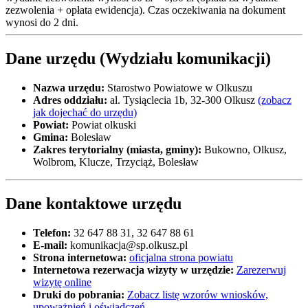
zezwolenia + opłata ewidencja). Czas oczekiwania na dokument
wynosi do 2 dni.
Dane urzędu (Wydziału komunikacji)
Nazwa urzędu:
Starostwo Powiatowe w Olkuszu
Adres oddziału:
al. Tysiąclecia 1b, 32-300 Olkusz
(zobacz
jak dojechać do urzędu)
Powiat:
Powiat olkuski
Gmina:
Bolesław
Zakres terytorialny (miasta, gminy):
Bukowno, Olkusz,
Wolbrom, Klucze, Trzyciąż, Bolesław
Dane kontaktowe urzędu
Telefon:
32 647 88 31, 32 647 88 61
E-mail:
komunikacja@sp.olkusz.pl
Strona internetowa:
oficjalna strona powiatu
Internetowa rezerwacja wizyty w urzędzie:
Zarezerwuj
wizytę online
Druki do pobrania:
Zobacz listę wzorów wniosków,
upoważnień i oświadczeń