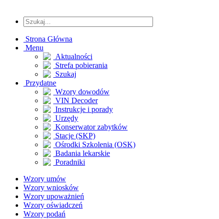
Strona Główna
Menu
Aktualności
Strefa pobierania
Szukaj
Przydatne
Wzory dowodów
VIN Decoder
Instrukcje i porady
Urzędy
Konserwator zabytków
Stacje (SKP)
Ośrodki Szkolenia (OSK)
Badania lekarskie
Poradniki
Wzory umów
Wzory wniosków
Wzory upoważnień
Wzory oświadczeń
Wzory podań