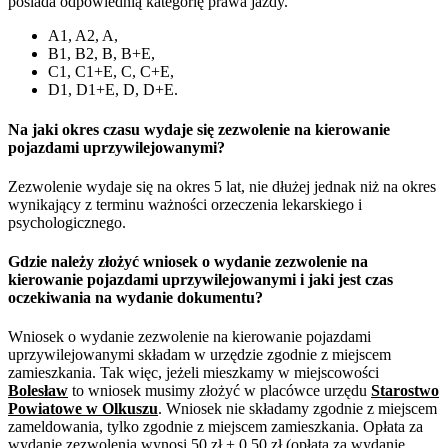
posiada odpowiednią kategorię prawa jazdy.
A1, A2, A,
B1, B2, B, B+E,
C1, C1+E, C, C+E,
D1, D1+E, D, D+E.
Na jaki okres czasu wydaje się zezwolenie na kierowanie
pojazdami uprzywilejowanymi?
Zezwolenie wydaje się na okres 5 lat, nie dłużej jednak niż na okres
wynikający z terminu ważności orzeczenia lekarskiego i
psychologicznego.
Gdzie należy złożyć wniosek o wydanie zezwolenie na
kierowanie pojazdami uprzywilejowanymi i jaki jest czas
oczekiwania na wydanie dokumentu?
Wniosek o wydanie zezwolenie na kierowanie pojazdami
uprzywilejowanymi składam w urzędzie zgodnie z miejscem
zamieszkania. Tak więc, jeżeli mieszkamy w miejscowości
Bolesław
to wniosek musimy złożyć w placówce urzędu
Starostwo
Powiatowe w Olkuszu
. Wniosek nie składamy zgodnie z miejscem
zameldowania, tylko zgodnie z miejscem zamieszkania. Opłata za
wydanie zezwolenia wynosi 50 zł + 0,50 zł (opłata za wydanie