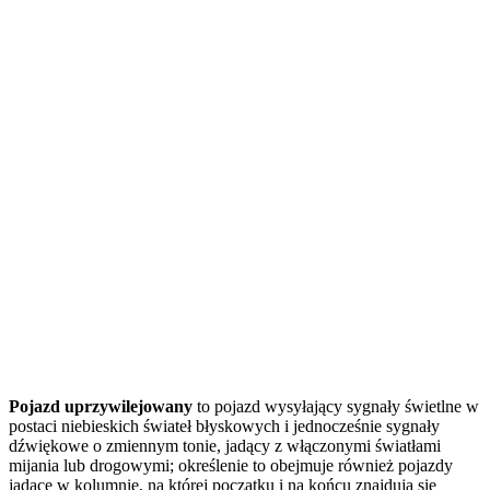
Pojazd uprzywilejowany
to pojazd wysyłający sygnały świetlne w
postaci niebieskich świateł błyskowych i jednocześnie sygnały
dźwiękowe o zmiennym tonie, jadący z włączonymi światłami
mijania lub drogowymi; określenie to obejmuje również pojazdy
jadące w kolumnie, na której początku i na końcu znajdują się