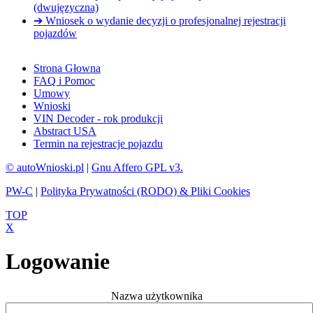
(dwujęzyczna)
➔ Wniosek o wydanie decyzji o profesjonalnej rejestracji
pojazdów
Strona Głowna
FAQ i Pomoc
Umowy
Wnioski
VIN Decoder - rok produkcji
Abstract USA
Termin na rejestracje pojazdu
© autoWnioski.pl
|
Gnu Affero GPL v3.
PW-C
|
Polityka Prywatności (RODO) & Pliki Cookies
TOP
X
Logowanie
Nazwa użytkownika