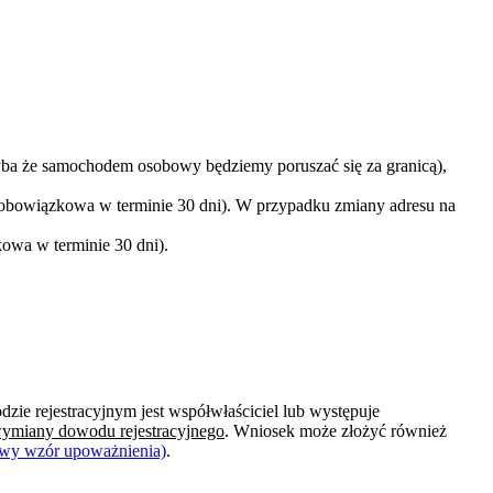
a że samochodem osobowy będziemy poruszać się za granicą),
 obowiązkowa w terminie 30 dni). W przypadku zmiany adresu na
owa w terminie 30 dni).
e rejestracyjnym jest współwłaściciel lub występuje
 wymiany dowodu rejestracyjnego
. Wniosek może złożyć również
dowy wzór upoważnienia)
.