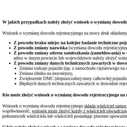
W jakich przypadkach należy złożyć wniosek o wymianę dowod
Wniosek o wymianę dowodu rejestracyjnego na nowy druk składamy
Z powodu braku miejsc na kolejne badanie techniczne poj
Z powodu zmiany nazwiska
(wymiana dowodu rejestracyjneg
Z powodu zmiany adresu zamieszkania (zameldowania) w 
adres w innym powiecie lub województwie należy złożyć wnio
Z powodu zmiany danych technicznych zawartych w dowod
Zmiana rodzaju pojazdu (np. z samochodu ciężarowego na 
Zmiana silnika na mocniejszy,
Zwiększenie DMC (dopuszczalnej masy całkowitej pojazdu 
Błędnych danych technicznych zawartych w dowodzie rejes
Kto może złożyć wniosek o wymianę dowodu rejestracyjnego n
Wniosek o wymianę dowodu rejestracyjnego
składa właściciel sam
współwłasność,
wniosek może złożyć każdy z właścicieli oświadczaj
pełnomocnik właściciela lub właścicieli posiadając pisemne upoważ