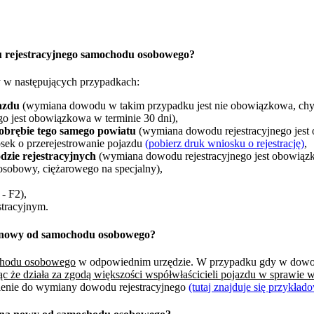
u rejestracyjnego samochodu osobowego?
 w następujących przypadkach:
azdu
(wymiana dowodu w takim przypadku jest nie obowiązkowa, chyb
o jest obowiązkowa w terminie 30 dni),
obrębie tego samego powiatu
(wymiana dowodu rejestracyjnego jest
sek o przerejestrowanie pojazdu
(pobierz druk wniosku o rejestrację)
,
zie rejestracyjnych
(wymiana dowodu rejestracyjnego jest obowiązk
osobowy, ciężarowego na specjalny),
- F2),
tracyjnym.
a nowy od samochodu osobowego?
ochodu osobowego
w odpowiednim urzędzie. W przypadku gdy w dowodzi
ąc że działa za zgodą większości współwłaścicieli pojazdu w sprawie
nienie do wymiany dowodu rejestracyjnego
(tutaj znajduje się przykła