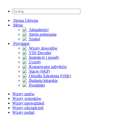
Strona Główna
Menu
Aktualności
Strefa pobierania
Szukaj
Przydatne
Wzory dowodów
VIN Decoder
Instrukcje i porady
Urzędy
Konserwator zabytków
Stacje (SKP)
Ośrodki Szkolenia (OSK)
Badania lekarskie
Poradniki
Wzory umów
Wzory wniosków
Wzory upoważnień
Wzory oświadczeń
Wzory podań