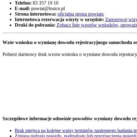
Telefon:
83 357 19 10
E-mail:
powiat@losice.pl
Strona internetowa:
oficjalna strona powiatu
Internetowa rezerwacja wizyty w urzędzie:
Zarezerwuj wizy
Druki do pobrania:
Zobacz listę wzorów wniosków, upoważn
Wzór wniosku o wymianę dowodu rejestracyjnego samochodu oso
Pobierz darmowy druk wzoru wniosku o wymiane dowodu rejestracyjne
Szczegółowe informacje odnośnie powodów wymiany dowodu rej
Brak miejsca na kolejne wpisy terminów następnego badania t
Zmiana rodzaju pojazdu, podrodzaju lub przeznaczenia pojazd