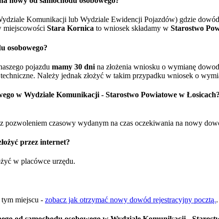
o na nowy od samochodu osobowego?
ydziale Komunikacji lub Wydziale Ewidencji Pojazdów) gdzie dowód 
 miejscowości
Stara Kornica
to wniosek składamy w
Starostwo Pow
du osobowego?
naszego pojazdu
mamy 30 dni
na złożenia wniosku o wymianę dowodu 
techniczne. Należy jednak złożyć w takim przypadku wniosek o wymia
wego w Wydziale Komunikacji - Starostwo Powiatowe w Łosicach
 pozwoleniem czasowy wydanym na czas oczekiwania na nowy dowód re
ożyć przez internet?
łożyć w placówce urzędu.
w tym miejscu -
zobacz jak otrzymać nowy dowód rejestracyjny pocztą.
.
ego od samochodu osobowego w Wydziale Komunikacji - Starost