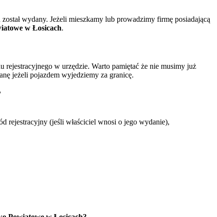
został wydany. Jeżeli mieszkamy lub prowadzimy firmę posiadającą
iatowe w Łosicach
.
rejestracyjnego w urzędzie. Warto pamiętać że nie musimy już
nę jeżeli pojazdem wyjedziemy za granicę.
?
jestracyjny (jeśli właściciel wnosi o jego wydanie),
wo Powiatowe w Łosicach?