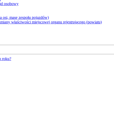
hód osobowy
 osi, masę zespołu pojazdów)
iany właściwości miejscowej organu rejestrującego (powiatu)
o roku?