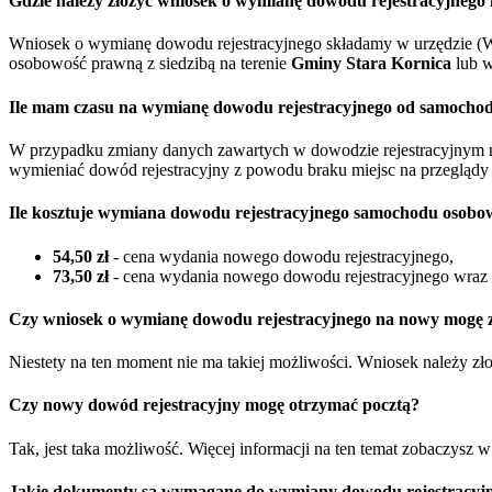
Gdzie należy złożyć wniosek o wymianę dowodu rejestracyjneg
Wniosek o wymianę dowodu rejestracyjnego składamy w urzędzie (W
osobowość prawną z siedzibą na terenie
Gminy Stara Kornica
lub w
Ile mam czasu na wymianę dowodu rejestracyjnego od samocho
W przypadku zmiany danych zawartych w dowodzie rejestracyjnym 
wymieniać dowód rejestracyjny z powodu braku miejsc na przeglądy 
Ile kosztuje wymiana dowodu rejestracyjnego samochodu osobo
54,50 zł
- cena wydania nowego dowodu rejestracyjnego,
73,50 zł
- cena wydania nowego dowodu rejestracyjnego wraz z
Czy wniosek o wymianę dowodu rejestracyjnego na nowy mogę zł
Niestety na ten moment nie ma takiej możliwości. Wniosek należy z
Czy nowy dowód rejestracyjny mogę otrzymać pocztą?
Tak, jest taka możliwość. Więcej informacji na ten temat zobaczysz 
Jakie dokumenty są wymagane do wymiany dowodu rejestracyjn