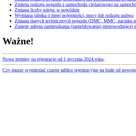
Zmiena rodzaju pojazdu z samochodu ciężarowego na samoc
Zmiana liczby miejsc w pojeździe
Wymiana silnika o innej pojemności, mocy lub rodzaju paliwa
Zmiana danych technicznych pojazdu (DMC, MMC, nacisku na
Zmienę adresu zamieszkania (zameldowania) niepowodującej zm
Ważne!
Nowe terminy na rejestracje od 1 stycznia 2024 roku,
Czy muszę wymieniać czarne tablice rejestracyjne na białe od noweg