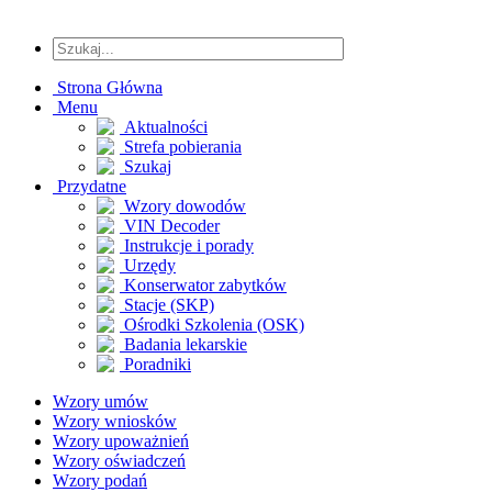
Strona Główna
Menu
Aktualności
Strefa pobierania
Szukaj
Przydatne
Wzory dowodów
VIN Decoder
Instrukcje i porady
Urzędy
Konserwator zabytków
Stacje (SKP)
Ośrodki Szkolenia (OSK)
Badania lekarskie
Poradniki
Wzory umów
Wzory wniosków
Wzory upoważnień
Wzory oświadczeń
Wzory podań