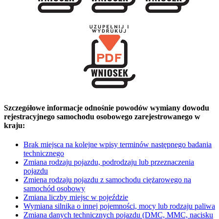
Szczegółowe informacje odnośnie powodów wymiany dowodu
rejestracyjnego samochodu osobowego zarejestrowanego w
kraju:
Brak miejsca na kolejne wpisy terminów następnego badania
technicznego
Zmiana rodzaju pojazdu, podrodzaju lub przeznaczenia
pojazdu
Zmiena rodzaju pojazdu z samochodu ciężarowego na
samochód osobowy
Zmiana liczby miejsc w pojeździe
Wymiana silnika o innej pojemności, mocy lub rodzaju paliwa
Zmiana danych technicznych pojazdu (DMC, MMC, nacisku