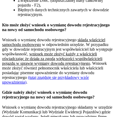
Zwiększenie DMC (dopuszczalnej masy całkowitej
pojazdu - F2),
Błędnych danych technicznych zawartych w dowodzie
rejestracyjnym.
Kto może złożyć wniosek o wymianę dowodu rejestracyjnego
na nowy od samochodu osobowego?
Wniosek o wymianę dowodu rejestracyjnego
składa właściciel
samochodu osobowego
w odpowiednim urzędzie. W przypadku
gdy w dowodzie rejestracyjnym jest współwłaściciel lub występuje
współwłasność,
wniosek może złożyć każdy z właścicieli
oświadczając że działa za zgodą większości współwłaścicieli
pojazdu w sprawie wymiany dowodu rejestracyjnego
. Wniosek
może złożyć również pełnomocnik właściciela lub właścicieli
posiadając pisemne upoważnienie do wymiany dowodu
rejestracyjnego
(tutaj znajduje się przykładowy wzór
upoważnienia)
.
Gdzie należy złożyć wniosek o wymianę dowodu
rejestracyjnego na nowy od samochodu osobowego?
Wniosek o wymianę dowodu rejestracyjnego składamy w urzędzie
(Wydziale Komunikacji lub Wydziale Ewidencji Pojazdów) gdzie
dowód został wydany. Jeżeli mieszkamy lub prowadzimy firmę