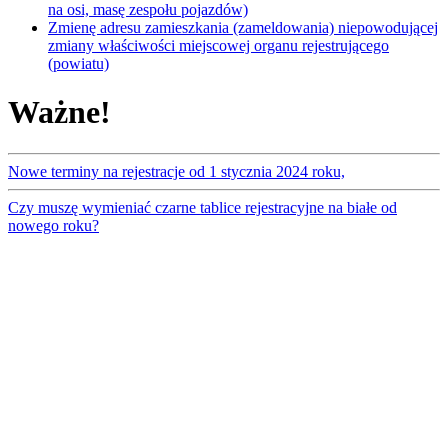
na osi, masę zespołu pojazdów)
Zmienę adresu zamieszkania (zameldowania) niepowodującej
zmiany właściwości miejscowej organu rejestrującego
(powiatu)
Ważne!
Nowe terminy na rejestracje od 1 stycznia 2024 roku,
Czy muszę wymieniać czarne tablice rejestracyjne na białe od
nowego roku?