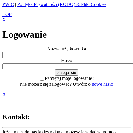
PW-C
|
Polityka Prywatności (RODO) & Pliki Cookies
TOP
X
Logowanie
Nazwa użytkownika
Hasło
Pamiętaj moje logowanie?
Nie możesz się zalogować? Utwórz o
nowe hasło
X
Kontakt:
Jeżeli masz do nas jakieś pytania, możesz je zadać za pomocą