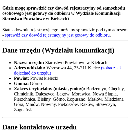
Gdzie mogę sprawdzić czy dowód rejestracyjny od samochodu
osobowego jest gotowy do odbioru w Wydziale Komunikacji -
Starostwo Powiatowe w Kielcach?
Status dowodu rejestracyjnego możemy sprawdzić pod tym adresem
-
sprawdź czy dowód rejestracyjny jest gotowy do odbioru
.
Dane urzędu (Wydziału komunikacji)
Nazwa urzędu:
Starostwo Powiatowe w Kielcach
Adres oddziału:
Wrzosowa 44, 25-211 Kielce
(zobacz jak
dojechać do urzędu)
Powiat:
Powiat kielecki
Gmina:
Górno
Zakres terytorialny (miasta, gminy):
Bodzentyn, Chęciny,
Chmielnik, Daleszyce, Łagów, Morawica, Nowa Słupia,
Pierzchnica, Bieliny, Górno, Łopuszno, Masłów, Miedziana
Góra, Mniów, Nowiny, Piekoszów, Raków, Strawczyn,
Zagnańsk
Dane kontaktowe urzędu