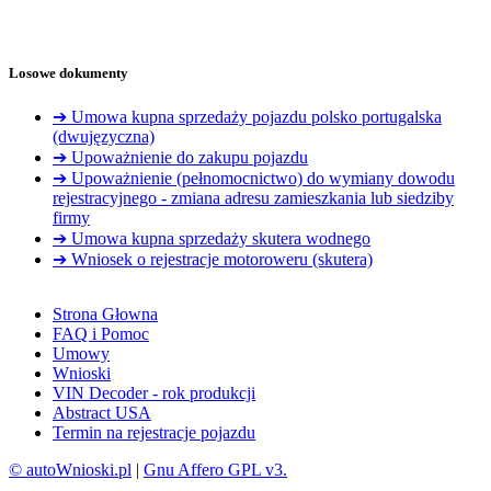
Losowe dokumenty
➔ Umowa kupna sprzedaży pojazdu polsko portugalska
(dwujęzyczna)
➔ Upoważnienie do zakupu pojazdu
➔ Upoważnienie (pełnomocnictwo) do wymiany dowodu
rejestracyjnego - zmiana adresu zamieszkania lub siedziby
firmy
➔ Umowa kupna sprzedaży skutera wodnego
➔ Wniosek o rejestracje motoroweru (skutera)
Strona Głowna
FAQ i Pomoc
Umowy
Wnioski
VIN Decoder - rok produkcji
Abstract USA
Termin na rejestracje pojazdu
© autoWnioski.pl
|
Gnu Affero GPL v3.