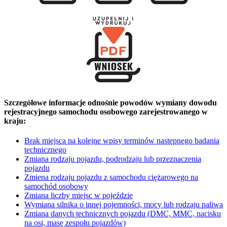
Szczegółowe informacje odnośnie powodów wymiany dowodu
rejestracyjnego samochodu osobowego zarejestrowanego w
kraju:
Brak miejsca na kolejne wpisy terminów następnego badania
technicznego
Zmiana rodzaju pojazdu, podrodzaju lub przeznaczenia
pojazdu
Zmiena rodzaju pojazdu z samochodu ciężarowego na
samochód osobowy
Zmiana liczby miejsc w pojeździe
Wymiana silnika o innej pojemności, mocy lub rodzaju paliwa
Zmiana danych technicznych pojazdu (DMC, MMC, nacisku
na osi, masę zespołu pojazdów)