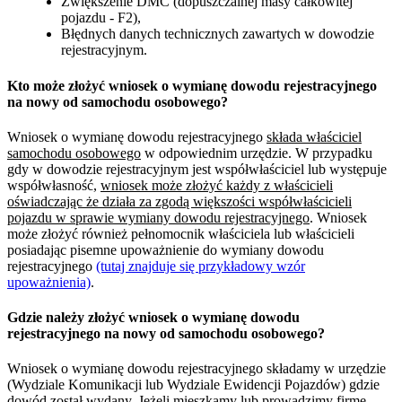
Zwiększenie DMC (dopuszczalnej masy całkowitej
pojazdu - F2),
Błędnych danych technicznych zawartych w dowodzie
rejestracyjnym.
Kto może złożyć wniosek o wymianę dowodu rejestracyjnego
na nowy od samochodu osobowego?
Wniosek o wymianę dowodu rejestracyjnego
składa właściciel
samochodu osobowego
w odpowiednim urzędzie. W przypadku
gdy w dowodzie rejestracyjnym jest współwłaściciel lub występuje
współwłasność,
wniosek może złożyć każdy z właścicieli
oświadczając że działa za zgodą większości współwłaścicieli
pojazdu w sprawie wymiany dowodu rejestracyjnego
. Wniosek
może złożyć również pełnomocnik właściciela lub właścicieli
posiadając pisemne upoważnienie do wymiany dowodu
rejestracyjnego
(tutaj znajduje się przykładowy wzór
upoważnienia)
.
Gdzie należy złożyć wniosek o wymianę dowodu
rejestracyjnego na nowy od samochodu osobowego?
Wniosek o wymianę dowodu rejestracyjnego składamy w urzędzie
(Wydziale Komunikacji lub Wydziale Ewidencji Pojazdów) gdzie
dowód został wydany. Jeżeli mieszkamy lub prowadzimy firmę