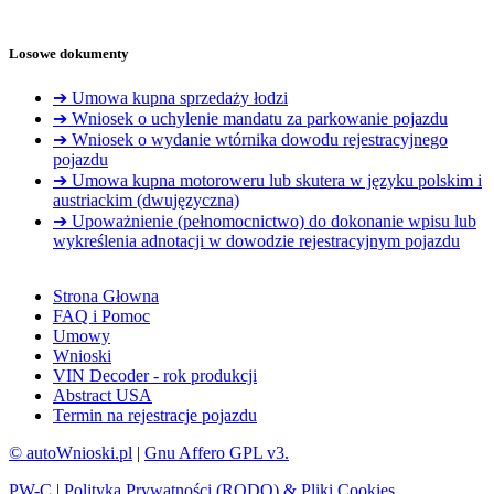
Losowe dokumenty
➔ Umowa kupna sprzedaży łodzi
➔ Wniosek o uchylenie mandatu za parkowanie pojazdu
➔ Wniosek o wydanie wtórnika dowodu rejestracyjnego
pojazdu
➔ Umowa kupna motoroweru lub skutera w języku polskim i
austriackim (dwujęzyczna)
➔ Upoważnienie (pełnomocnictwo) do dokonanie wpisu lub
wykreślenia adnotacji w dowodzie rejestracyjnym pojazdu
Strona Głowna
FAQ i Pomoc
Umowy
Wnioski
VIN Decoder - rok produkcji
Abstract USA
Termin na rejestracje pojazdu
© autoWnioski.pl
|
Gnu Affero GPL v3.
PW-C
|
Polityka Prywatności (RODO) & Pliki Cookies