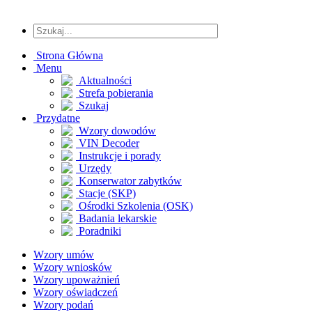
Strona Główna
Menu
Aktualności
Strefa pobierania
Szukaj
Przydatne
Wzory dowodów
VIN Decoder
Instrukcje i porady
Urzędy
Konserwator zabytków
Stacje (SKP)
Ośrodki Szkolenia (OSK)
Badania lekarskie
Poradniki
Wzory umów
Wzory wniosków
Wzory upoważnień
Wzory oświadczeń
Wzory podań