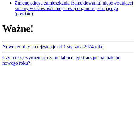
Zmienę adresu zamieszkania (zameldowania) niepowodującej
zmiany właściwości miejscowej organu rejestrującego
(powiatu)
Ważne!
Nowe terminy na rejestracje od 1 stycznia 2024 roku,
Czy muszę wymieniać czarne tablice rejestracyjne na białe od
nowego roku?