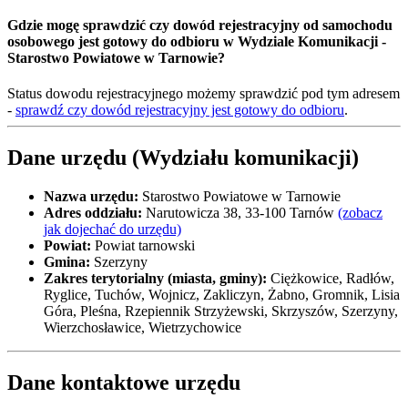
Gdzie mogę sprawdzić czy dowód rejestracyjny od samochodu
osobowego jest gotowy do odbioru w Wydziale Komunikacji -
Starostwo Powiatowe w Tarnowie?
Status dowodu rejestracyjnego możemy sprawdzić pod tym adresem
-
sprawdź czy dowód rejestracyjny jest gotowy do odbioru
.
Dane urzędu (Wydziału komunikacji)
Nazwa urzędu:
Starostwo Powiatowe w Tarnowie
Adres oddziału:
Narutowicza 38, 33-100 Tarnów
(zobacz
jak dojechać do urzędu)
Powiat:
Powiat tarnowski
Gmina:
Szerzyny
Zakres terytorialny (miasta, gminy):
Ciężkowice, Radłów,
Ryglice, Tuchów, Wojnicz, Zakliczyn, Żabno, Gromnik, Lisia
Góra, Pleśna, Rzepiennik Strzyżewski, Skrzyszów, Szerzyny,
Wierzchosławice, Wietrzychowice
Dane kontaktowe urzędu