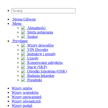
Strona Główna
Menu
Aktualności
Strefa pobierania
Szukaj
Przydatne
Wzory dowodów
VIN Decoder
Instrukcje i porady
Urzędy
Konserwator zabytków
Stacje (SKP)
Ośrodki Szkolenia (OSK)
Badania lekarskie
Poradniki
Wzory umów
Wzory wniosków
Wzory upoważnień
Wzory oświadczeń
Wzory podań