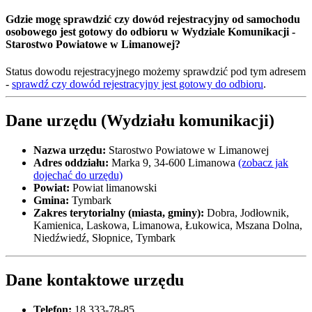
Gdzie mogę sprawdzić czy dowód rejestracyjny od samochodu
osobowego jest gotowy do odbioru w Wydziale Komunikacji -
Starostwo Powiatowe w Limanowej?
Status dowodu rejestracyjnego możemy sprawdzić pod tym adresem
-
sprawdź czy dowód rejestracyjny jest gotowy do odbioru
.
Dane urzędu (Wydziału komunikacji)
Nazwa urzędu:
Starostwo Powiatowe w Limanowej
Adres oddziału:
Marka 9, 34-600 Limanowa
(zobacz jak
dojechać do urzędu)
Powiat:
Powiat limanowski
Gmina:
Tymbark
Zakres terytorialny (miasta, gminy):
Dobra, Jodłownik,
Kamienica, Laskowa, Limanowa, Łukowica, Mszana Dolna,
Niedźwiedź, Słopnice, Tymbark
Dane kontaktowe urzędu
Telefon:
18 333-78-85