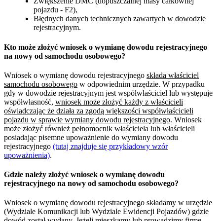
Zwiększenie DMC (dopuszczalnej masy całkowitej
pojazdu - F2),
Błędnych danych technicznych zawartych w dowodzie
rejestracyjnym.
Kto może złożyć wniosek o wymianę dowodu rejestracyjnego
na nowy od samochodu osobowego?
Wniosek o wymianę dowodu rejestracyjnego
składa właściciel
samochodu osobowego
w odpowiednim urzędzie. W przypadku
gdy w dowodzie rejestracyjnym jest współwłaściciel lub występuje
współwłasność,
wniosek może złożyć każdy z właścicieli
oświadczając że działa za zgodą większości współwłaścicieli
pojazdu w sprawie wymiany dowodu rejestracyjnego
. Wniosek
może złożyć również pełnomocnik właściciela lub właścicieli
posiadając pisemne upoważnienie do wymiany dowodu
rejestracyjnego
(tutaj znajduje się przykładowy wzór
upoważnienia)
.
Gdzie należy złożyć wniosek o wymianę dowodu
rejestracyjnego na nowy od samochodu osobowego?
Wniosek o wymianę dowodu rejestracyjnego składamy w urzędzie
(Wydziale Komunikacji lub Wydziale Ewidencji Pojazdów) gdzie
dowód został wydany. Jeżeli mieszkamy lub prowadzimy firmę