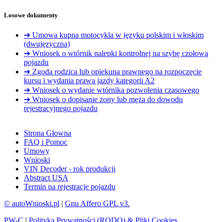
Losowe dokumenty
➔ Umowa kupna motocykla w języku polskim i włoskim
(dwujęzyczna)
➔ Wniosek o wtórnik nalepki kontrolnej na szybę czołową
pojazdu
➔ Zgoda rodzica lub opiekuna prawnego na rozpoczęcie
kursu i wydania prawa jazdy kategorii A2
➔ Wniosek o wydanie wtórnika pozwolenia czasowego
➔ Wniosek o dopisanie żony lub męża do dowodu
rejestracyjnego pojazdu
Strona Głowna
FAQ i Pomoc
Umowy
Wnioski
VIN Decoder - rok produkcji
Abstract USA
Termin na rejestracje pojazdu
© autoWnioski.pl
|
Gnu Affero GPL v3.
PW-C
|
Polityka Prywatności (RODO) & Pliki Cookies