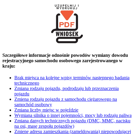
Szczegółowe informacje odnośnie powodów wymiany dowodu
rejestracyjnego samochodu osobowego zarejestrowanego w
kraju:
Brak miejsca na kolejne wpisy terminów następnego badania
technicznego
Zmiana rodzaju pojazdu, podrodzaju lub przeznaczenia
pojazdu
Zmiena rodzaju pojazdu z samochodu ciężarowego na
samochód osobowy
Zmiana liczby miejsc w pojeździe
Wymiana silnika o innej pojemności, mocy lub rodzaju paliwa
Zmiana danych technicznych pojazdu (DMC, MMC, nacisku
na osi, masę zespołu pojazdów)
Zmienę adresu zamieszkania (zameldowania) niepowodującej