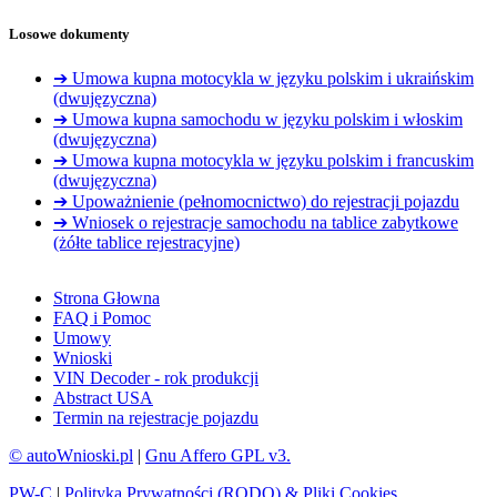
Losowe dokumenty
➔ Umowa kupna motocykla w języku polskim i ukraińskim
(dwujęzyczna)
➔ Umowa kupna samochodu w języku polskim i włoskim
(dwujęzyczna)
➔ Umowa kupna motocykla w języku polskim i francuskim
(dwujęzyczna)
➔ Upoważnienie (pełnomocnictwo) do rejestracji pojazdu
➔ Wniosek o rejestracje samochodu na tablice zabytkowe
(żółte tablice rejestracyjne)
Strona Głowna
FAQ i Pomoc
Umowy
Wnioski
VIN Decoder - rok produkcji
Abstract USA
Termin na rejestracje pojazdu
© autoWnioski.pl
|
Gnu Affero GPL v3.
PW-C
|
Polityka Prywatności (RODO) & Pliki Cookies