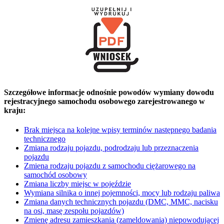
Szczegółowe informacje odnośnie powodów wymiany dowodu
rejestracyjnego samochodu osobowego zarejestrowanego w
kraju:
Brak miejsca na kolejne wpisy terminów następnego badania
technicznego
Zmiana rodzaju pojazdu, podrodzaju lub przeznaczenia
pojazdu
Zmiena rodzaju pojazdu z samochodu ciężarowego na
samochód osobowy
Zmiana liczby miejsc w pojeździe
Wymiana silnika o innej pojemności, mocy lub rodzaju paliwa
Zmiana danych technicznych pojazdu (DMC, MMC, nacisku
na osi, masę zespołu pojazdów)
Zmienę adresu zamieszkania (zameldowania) niepowodującej