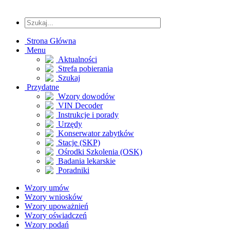
Strona Główna
Menu
Aktualności
Strefa pobierania
Szukaj
Przydatne
Wzory dowodów
VIN Decoder
Instrukcje i porady
Urzędy
Konserwator zabytków
Stacje (SKP)
Ośrodki Szkolenia (OSK)
Badania lekarskie
Poradniki
Wzory umów
Wzory wniosków
Wzory upoważnień
Wzory oświadczeń
Wzory podań