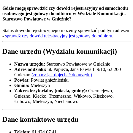
Gdzie mogę sprawdzić czy dowód rejestracyjny od samochodu
osobowego jest gotowy do odbioru w Wydziale Komunikacji -
Starostwo Powiatowe w Gnieźnie?
Status dowodu rejestracyjnego możemy sprawdzić pod tym adresem
-
sprawdź czy dowód rejestracyjny jest gotowy do odbioru
.
Dane urzędu (Wydziału komunikacji)
Nazwa urzędu:
Starostwo Powiatowe w Gnieźnie
Adres oddziału:
ul. Papieża, Jana Pawła II 9/10, 62-200
Gniezno
(zobacz jak dojechać do urzędu)
Powiat:
Powiat gnieźnieński
Gmina:
Mieleszyn
Zakres terytorialny (miasta, gminy):
Czerniejewo,
Gniezno, Kłecko, Trzemeszno, Witkowo, Kiszkowo,
Łubowo, Mieleszyn, Niechanowo
Dane kontaktowe urzędu
Telefon:
61 424 07 41