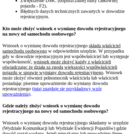
Zwiększenie DMC (dopuszczalnej masy całkowitej
pojazdu - F2),
Błędnych danych technicznych zawartych w dowodzie
rejestracyjnym.
Kto może złożyć wniosek o wymianę dowodu rejestracyjnego
na nowy od samochodu osobowego?
Wniosek o wymianę dowodu rejestracyjnego
składa właściciel
samochodu osobowego
w odpowiednim urzędzie. W przypadku
gdy w dowodzie rejestracyjnym jest współwłaściciel lub występuje
współwłasność,
wniosek może złożyć każdy z właścicieli
oświadczając że działa za zgodą większości współwłaścicieli
pojazdu w sprawie wymiany dowodu rejestracyjnego
. Wniosek
może złożyć również pełnomocnik właściciela lub właścicieli
posiadając pisemne upoważnienie do wymiany dowodu
rejestracyjnego
(tutaj znajduje się przykładowy wzór
upoważnienia)
.
Gdzie należy złożyć wniosek o wymianę dowodu
rejestracyjnego na nowy od samochodu osobowego?
Wniosek o wymianę dowodu rejestracyjnego składamy w urzędzie
(Wydziale Komunikacji lub Wydziale Ewidencji Pojazdów) gdzie
dowód został wydany. Jeżeli mieszkamy lub prowadzimy firmę