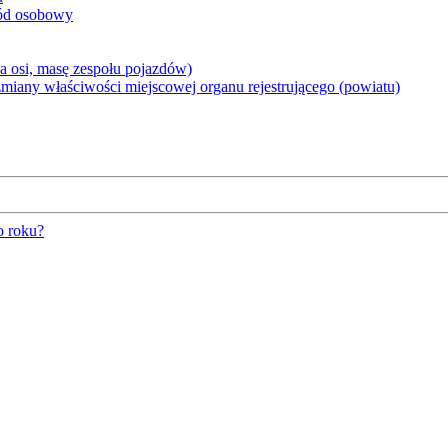
hód osobowy
 osi, masę zespołu pojazdów)
iany właściwości miejscowej organu rejestrującego (powiatu)
o roku?