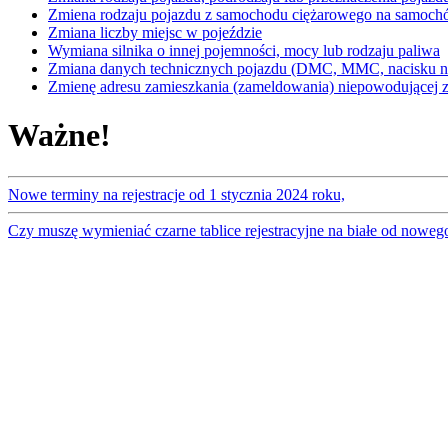
Zmiena rodzaju pojazdu z samochodu ciężarowego na samoc
Zmiana liczby miejsc w pojeździe
Wymiana silnika o innej pojemności, mocy lub rodzaju paliwa
Zmiana danych technicznych pojazdu (DMC, MMC, nacisku na
Zmienę adresu zamieszkania (zameldowania) niepowodującej zm
Ważne!
Nowe terminy na rejestracje od 1 stycznia 2024 roku,
Czy muszę wymieniać czarne tablice rejestracyjne na białe od noweg