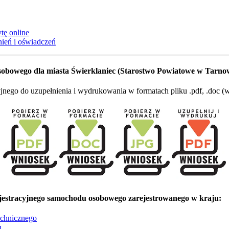
tę online
ień i oświadczeń
obowego dla miasta Świerklaniec (Starostwo Powiatowe w Tarno
go do uzupełnienia i wydrukowania w formatach pliku .pdf, .doc (wo
estracyjnego samochodu osobowego zarejestrowanego w kraju:
echnicznego
u