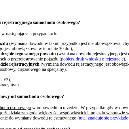
u rejestracyjnego samochodu osobowego?
 w następujących przypadkach:
azdu
(wymiana dowodu w takim przypadku jest nie obowiązkowa, chyb
o jest obowiązkowa w terminie 30 dni),
obrębie tego samego powiatu
(wymiana dowodu rejestracyjnego jest
sek o przerejestrowanie pojazdu
(pobierz druk wniosku o rejestrację)
,
zie rejestracyjnych
(wymiana dowodu rejestracyjnego jest obowiązk
osobowy, ciężarowego na specjalny),
- F2),
tracyjnym.
a nowy od samochodu osobowego?
ochodu osobowego
w odpowiednim urzędzie. W przypadku gdy w dowodzi
ąc że działa za zgodą większości współwłaścicieli pojazdu w sprawie
nienie do wymiany dowodu rejestracyjnego
(tutaj znajduje się przykła