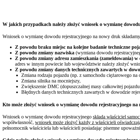
W jakich przypadkach należy złożyć wniosek o wymianę dowod
Wniosek o wymianę dowodu rejestracyjnego na nowy druk składamy
Z powodu braku miejsc na kolejne badanie techniczne poj
Z powodu zmiany nazwiska
(wymiana dowodu rejestracyjneg
Z powodu zmiany adresu zamieszkania (zameldowania) w 
adres w innym powiecie lub województwie należy złożyć wnio
Z powodu zmiany danych technicznych zawartych w dowod
Zmiana rodzaju pojazdu (np. z samochodu ciężarowego na 
Zmiana silnika na mocniejszy,
Zwiększenie DMC (dopuszczalnej masy całkowitej pojazdu 
Błędnych danych technicznych zawartych w dowodzie rejes
Kto może złożyć wniosek o wymianę dowodu rejestracyjnego n
Wniosek o wymianę dowodu rejestracyjnego
składa właściciel sam
współwłasność,
wniosek może złożyć każdy z właścicieli oświadczaj
pełnomocnik właściciela lub właścicieli posiadając pisemne upoważ