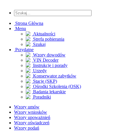
Strona Główna
Menu
Aktualności
Strefa pobierania
Szukaj
Przydatne
Wzory dowodów
VIN Decoder
Instrukcje i porady
Urzędy
Konserwator zabytków
Stacje (SKP)
Ośrodki Szkolenia (OSK)
Badania lekarskie
Poradniki
Wzory umów
Wzory wniosków
Wzory upoważnień
Wzory oświadczeń
Wzory podań