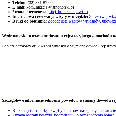
Telefon:
(32) 381-87-66
E-mail:
komunikacja@tarnogorski.pl
Strona internetowa:
oficjalna strona powiatu
Internetowa rezerwacja wizyty w urzędzie:
Zarezerwuj wizy
Druki do pobrania:
Zobacz listę wzorów wniosków, upoważn
Wzór wniosku o wymianę dowodu rejestracyjnego samochodu os
Pobierz darmowy druk wzoru wniosku o wymiane dowodu rejestracyjne
Szczegółowe informacje odnośnie powodów wymiany dowodu rej
Brak miejsca na kolejne wpisy terminów następnego badania t
Zmiana rodzaju pojazdu, podrodzaju lub przeznaczenia pojazd