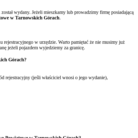
został wydany. Jeżeli mieszkamy lub prowadzimy firmę posiadającą
towe w Tarnowskich Górach
.
rejestracyjnego w urzędzie. Warto pamiętać że nie musimy już
nę jeżeli pojazdem wyjedziemy za granicę.
kich Górach?
jestracyjny (jeśli właściciel wnosi o jego wydanie),
two Powiatowe w Tarnowskich Górach?