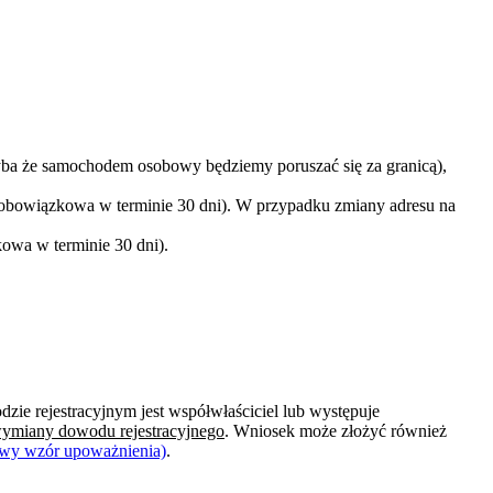
a że samochodem osobowy będziemy poruszać się za granicą),
 obowiązkowa w terminie 30 dni). W przypadku zmiany adresu na
owa w terminie 30 dni).
e rejestracyjnym jest współwłaściciel lub występuje
 wymiany dowodu rejestracyjnego
. Wniosek może złożyć również
dowy wzór upoważnienia)
.