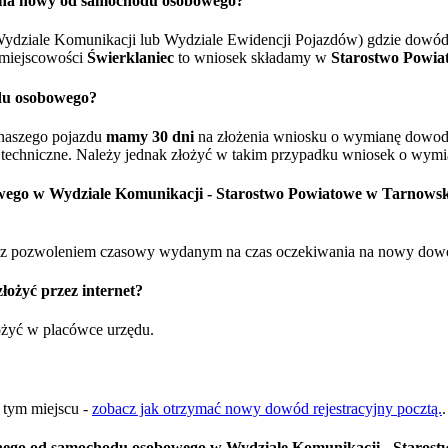
o na nowy od samochodu osobowego?
ydziale Komunikacji lub Wydziale Ewidencji Pojazdów) gdzie dowód 
miejscowości
Świerklaniec
to wniosek składamy w
Starostwo Powia
du osobowego?
naszego pojazdu
mamy 30 dni
na złożenia wniosku o wymianę dowodu 
techniczne. Należy jednak złożyć w takim przypadku wniosek o wymia
owego w Wydziale Komunikacji - Starostwo Powiatowe w Tarnows
 pozwoleniem czasowy wydanym na czas oczekiwania na nowy dowód re
ożyć przez internet?
łożyć w placówce urzędu.
w tym miejscu -
zobacz jak otrzymać nowy dowód rejestracyjny pocztą.
.
nego od samochodu osobowego w Wydziale Komunikacji - Staros