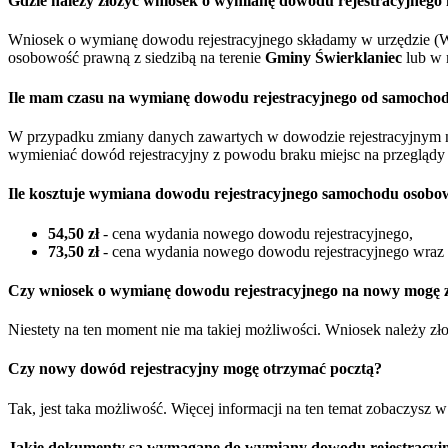
Gdzie należy złożyć wniosek o wymianę dowodu rejestracyjneg
Wniosek o wymianę dowodu rejestracyjnego składamy w urzędzie (W
osobowość prawną z siedzibą na terenie
Gminy Świerklaniec
lub w 
Ile mam czasu na wymianę dowodu rejestracyjnego od samocho
W przypadku zmiany danych zawartych w dowodzie rejestracyjnym 
wymieniać dowód rejestracyjny z powodu braku miejsc na przeglądy 
Ile kosztuje wymiana dowodu rejestracyjnego samochodu osob
54,50 zł
- cena wydania nowego dowodu rejestracyjnego,
73,50 zł
- cena wydania nowego dowodu rejestracyjnego wraz z
Czy wniosek o wymianę dowodu rejestracyjnego na nowy mogę zł
Niestety na ten moment nie ma takiej możliwości. Wniosek należy z
Czy nowy dowód rejestracyjny mogę otrzymać pocztą?
Tak, jest taka możliwość. Więcej informacji na ten temat zobaczysz 
Jakie dokumenty są wymagane do wymiany dowodu rejestracyj