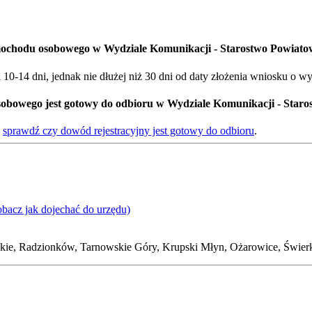
amochodu osobowego w Wydziale Komunikacji - Starostwo Powiat
0-14 dni, jednak nie dłużej niż 30 dni od daty złożenia wniosku o w
sobowego jest gotowy do odbioru w Wydziale Komunikacji - Sta
-
sprawdź czy dowód rejestracyjny jest gotowy do odbioru
.
obacz jak dojechać do urzędu)
skie, Radzionków, Tarnowskie Góry, Krupski Młyn, Ożarowice, Świerk