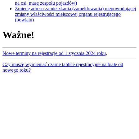
na osi, masę zespołu pojazdów)
Zmienę adresu zamieszkania (zameldowania) niepowodującej
zmiany właściwości miejscowej organu rejestrującego
(powiatu)
Ważne!
Nowe terminy na rejestracje od 1 stycznia 2024 roku,
Czy muszę wymieniać czarne tablice rejestracyjne na białe od
nowego roku?