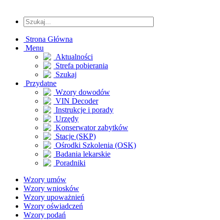
Strona Główna
Menu
Aktualności
Strefa pobierania
Szukaj
Przydatne
Wzory dowodów
VIN Decoder
Instrukcje i porady
Urzędy
Konserwator zabytków
Stacje (SKP)
Ośrodki Szkolenia (OSK)
Badania lekarskie
Poradniki
Wzory umów
Wzory wniosków
Wzory upoważnień
Wzory oświadczeń
Wzory podań