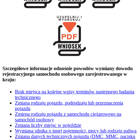
Szczegółowe informacje odnośnie powodów wymiany dowodu
rejestracyjnego samochodu osobowego zarejestrowanego w
kraju:
Brak miejsca na kolejne wpisy terminów następnego badania
technicznego
Zmiana rodzaju pojazdu, podrodzaju lub przeznaczenia
pojazdu
Zmiena rodzaju pojazdu z samochodu ciężarowego na
samochód osobowy
Zmiana liczby miejsc w pojeździe
Wymiana silnika o innej pojemności, mocy lub rodzaju paliwa
Zmiana danych technicznych pojazdu (DMC, MMC, nacisku