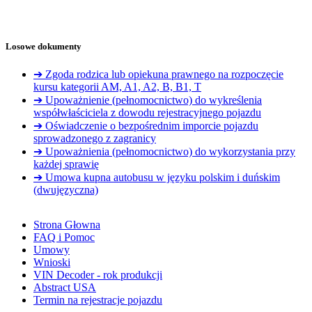
Losowe dokumenty
➔ Zgoda rodzica lub opiekuna prawnego na rozpoczęcie
kursu kategorii AM, A1, A2, B, B1, T
➔ Upoważnienie (pełnomocnictwo) do wykreślenia
współwłaściciela z dowodu rejestracyjnego pojazdu
➔ Oświadczenie o bezpośrednim imporcie pojazdu
sprowadzonego z zagranicy
➔ Upoważnienia (pełnomocnictwo) do wykorzystania przy
każdej sprawię
➔ Umowa kupna autobusu w języku polskim i duńskim
(dwujęzyczna)
Strona Głowna
FAQ i Pomoc
Umowy
Wnioski
VIN Decoder - rok produkcji
Abstract USA
Termin na rejestracje pojazdu