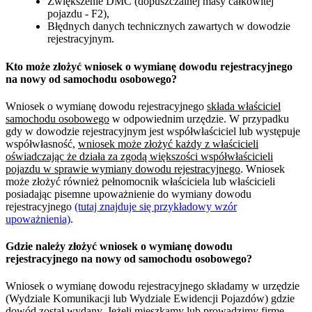
Zwiększenie DMC (dopuszczalnej masy całkowitej
pojazdu - F2),
Błędnych danych technicznych zawartych w dowodzie
rejestracyjnym.
Kto może złożyć wniosek o wymianę dowodu rejestracyjnego
na nowy od samochodu osobowego?
Wniosek o wymianę dowodu rejestracyjnego
składa właściciel
samochodu osobowego
w odpowiednim urzędzie. W przypadku
gdy w dowodzie rejestracyjnym jest współwłaściciel lub występuje
współwłasność,
wniosek może złożyć każdy z właścicieli
oświadczając że działa za zgodą większości współwłaścicieli
pojazdu w sprawie wymiany dowodu rejestracyjnego
. Wniosek
może złożyć również pełnomocnik właściciela lub właścicieli
posiadając pisemne upoważnienie do wymiany dowodu
rejestracyjnego
(tutaj znajduje się przykładowy wzór
upoważnienia)
.
Gdzie należy złożyć wniosek o wymianę dowodu
rejestracyjnego na nowy od samochodu osobowego?
Wniosek o wymianę dowodu rejestracyjnego składamy w urzędzie
(Wydziale Komunikacji lub Wydziale Ewidencji Pojazdów) gdzie
dowód został wydany. Jeżeli mieszkamy lub prowadzimy firmę