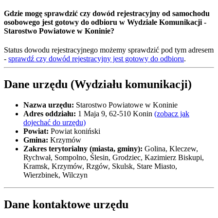
Gdzie mogę sprawdzić czy dowód rejestracyjny od samochodu
osobowego jest gotowy do odbioru w Wydziale Komunikacji -
Starostwo Powiatowe w Koninie?
Status dowodu rejestracyjnego możemy sprawdzić pod tym adresem
-
sprawdź czy dowód rejestracyjny jest gotowy do odbioru
.
Dane urzędu (Wydziału komunikacji)
Nazwa urzędu:
Starostwo Powiatowe w Koninie
Adres oddziału:
1 Maja 9, 62-510 Konin
(zobacz jak
dojechać do urzędu)
Powiat:
Powiat koniński
Gmina:
Krzymów
Zakres terytorialny (miasta, gminy):
Golina, Kleczew,
Rychwał, Sompolno, Ślesin, Grodziec, Kazimierz Biskupi,
Kramsk, Krzymów, Rzgów, Skulsk, Stare Miasto,
Wierzbinek, Wilczyn
Dane kontaktowe urzędu