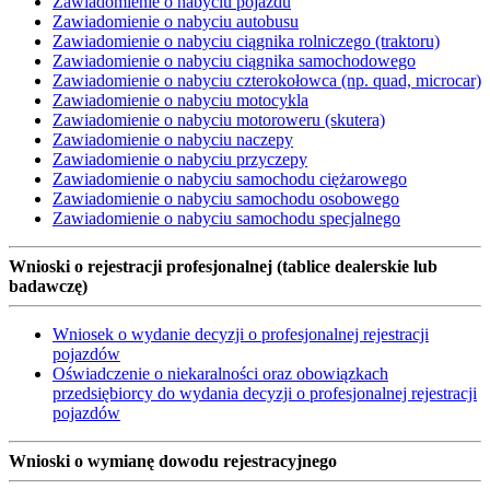
Zawiadomienie o nabyciu pojazdu
Zawiadomienie o nabyciu autobusu
Zawiadomienie o nabyciu ciągnika rolniczego (traktoru)
Zawiadomienie o nabyciu ciągnika samochodowego
Zawiadomienie o nabyciu czterokołowca (np. quad, microcar)
Zawiadomienie o nabyciu motocykla
Zawiadomienie o nabyciu motoroweru (skutera)
Zawiadomienie o nabyciu naczepy
Zawiadomienie o nabyciu przyczepy
Zawiadomienie o nabyciu samochodu ciężarowego
Zawiadomienie o nabyciu samochodu osobowego
Zawiadomienie o nabyciu samochodu specjalnego
Wnioski o rejestracji profesjonalnej (tablice dealerskie lub
badawczę)
Wniosek o wydanie decyzji o profesjonalnej rejestracji
pojazdów
Oświadczenie o niekaralności oraz obowiązkach
przedsiębiorcy do wydania decyzji o profesjonalnej rejestracji
pojazdów
Wnioski o wymianę dowodu rejestracyjnego