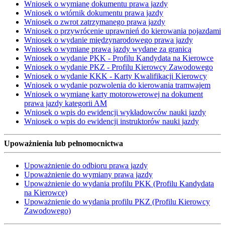
Wniosek o wymianę dokumentu prawa jazdy
Wniosek o wtórnik dokumentu prawa jazdy
Wniosek o zwrot zatrzymanego prawa jazdy
Wniosek o przywrócenie uprawnień do kierowania pojazdami
Wniosek o wydanie międzynarodowego prawa jazdy
Wniosek o wymianę prawa jazdy wydane za granicą
Wniosek o wydanie PKK - Profilu Kandydata na Kierowce
Wniosek o wydanie PKZ - Profilu Kierowcy Zawodowego
Wniosek o wydanie KKK - Karty Kwalifikacji Kierowcy
Wniosek o wydanie pozwolenia do kierowania tramwajem
Wniosek o wymianę karty motorowerowej na dokument
prawa jazdy kategorii AM
Wniosek o wpis do ewidencji wykładowców nauki jazdy
Wniosek o wpis do ewidencji instruktorów nauki jazdy
Upoważnienia lub pełnomocnictwa
Upoważnienie do odbioru prawa jazdy
Upoważnienie do wymiany prawa jazdy
Upoważnienie do wydania profilu PKK (Profilu Kandydata
na Kierowcę)
Upoważnienie do wydania profilu PKZ (Profilu Kierowcy
Zawodowego)