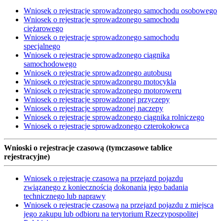
Wniosek o rejestracje sprowadzonego samochodu osobowego
Wniosek o rejestracje sprowadzonego samochodu
ciężarowego
Wniosek o rejestracje sprowadzonego samochodu
specjalnego
Wniosek o rejestracje sprowadzonego ciągnika
samochodowego
Wniosek o rejestracje sprowadzonego autobusu
Wniosek o rejestracje sprowadzonego motocykla
Wniosek o rejestracje sprowadzonego motoroweru
Wniosek o rejestracje sprowadzonej przyczepy
Wniosek o rejestracje sprowadzonej naczepy
Wniosek o rejestracje sprowadzonego ciągnika rolniczego
Wniosek o rejestracje sprowadzonego czterokołowca
Wnioski o rejestracje czasową (tymczasowe tablice
rejestracyjne)
Wniosek o rejestracje czasową na przejazd pojazdu
związanego z koniecznością dokonania jego badania
technicznego lub naprawy
Wniosek o rejestracje czasową na przejazd pojazdu z miejsca
jego zakupu lub odbioru na terytorium Rzeczypospolitej