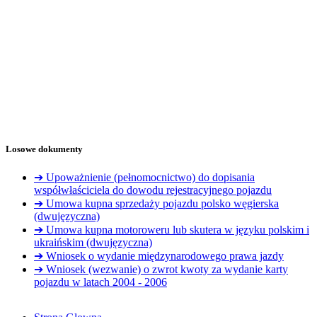
Losowe dokumenty
➔ Upoważnienie (pełnomocnictwo) do dopisania
współwłaściciela do dowodu rejestracyjnego pojazdu
➔ Umowa kupna sprzedaży pojazdu polsko węgierska
(dwujęzyczna)
➔ Umowa kupna motoroweru lub skutera w języku polskim i
ukraińskim (dwujęzyczna)
➔ Wniosek o wydanie międzynarodowego prawa jazdy
➔ Wniosek (wezwanie) o zwrot kwoty za wydanie karty
pojazdu w latach 2004 - 2006