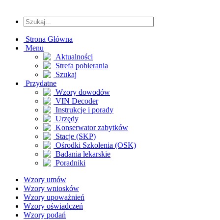
Strona Główna
Menu
Aktualności
Strefa pobierania
Szukaj
Przydatne
Wzory dowodów
VIN Decoder
Instrukcje i porady
Urzędy
Konserwator zabytków
Stacje (SKP)
Ośrodki Szkolenia (OSK)
Badania lekarskie
Poradniki
Wzory umów
Wzory wniosków
Wzory upoważnień
Wzory oświadczeń
Wzory podań