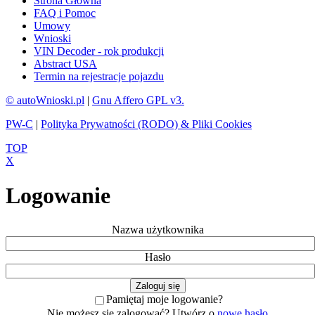
Strona Głowna
FAQ i Pomoc
Umowy
Wnioski
VIN Decoder - rok produkcji
Abstract USA
Termin na rejestracje pojazdu
© autoWnioski.pl
|
Gnu Affero GPL v3.
PW-C
|
Polityka Prywatności (RODO) & Pliki Cookies
TOP
X
Logowanie
Nazwa użytkownika
Hasło
Pamiętaj moje logowanie?
Nie możesz się zalogować? Utwórz o
nowe hasło