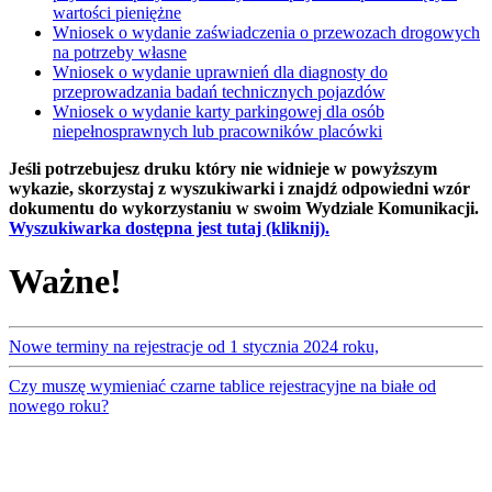
wartości pieniężne
Wniosek o wydanie zaświadczenia o przewozach drogowych
na potrzeby własne
Wniosek o wydanie uprawnień dla diagnosty do
przeprowadzania badań technicznych pojazdów
Wniosek o wydanie karty parkingowej dla osób
niepełnosprawnych lub pracowników placówki
Jeśli potrzebujesz druku który nie widnieje w powyższym
wykazie, skorzystaj z wyszukiwarki i znajdź odpowiedni wzór
dokumentu do wykorzystaniu w swoim Wydziale Komunikacji.
Wyszukiwarka dostępna jest tutaj (kliknij).
Ważne!
Nowe terminy na rejestracje od 1 stycznia 2024 roku,
Czy muszę wymieniać czarne tablice rejestracyjne na białe od
nowego roku?