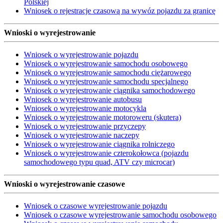
Polskiej
Wniosek o rejestracje czasową na wywóz pojazdu za granicę
Wnioski o wyrejestrowanie
Wniosek o wyrejestrowanie pojazdu
Wniosek o wyrejestrowanie samochodu osobowego
Wniosek o wyrejestrowanie samochodu ciężarowego
Wniosek o wyrejestrowanie samochodu specjalnego
Wniosek o wyrejestrowanie ciągnika samochodowego
Wniosek o wyrejestrowanie autobusu
Wniosek o wyrejestrowanie motocykla
Wniosek o wyrejestrowanie motoroweru (skutera)
Wniosek o wyrejestrowanie przyczepy
Wniosek o wyrejestrowanie naczepy
Wniosek o wyrejestrowanie ciągnika rolniczego
Wniosek o wyrejestrowanie czterokołowca (pojazdu
samochodowego typu quad, ATV czy microcar)
Wnioski o wyrejestrowanie czasowe
Wniosek o czasowe wyrejestrowanie pojazdu
Wniosek o czasowe wyrejestrowanie samochodu osobowego