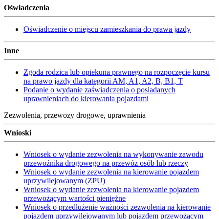
Oświadczenia
Oświadczenie o miejscu zamieszkania do prawa jazdy
Inne
Zgoda rodzica lub opiekuna prawnego na rozpoczęcie kursu
na prawo jazdy dla kategorii AM, A1, A2, B, B1, T
Podanie o wydanie zaświadczenia o posiadanych
uprawnieniach do kierowania pojazdami
Zezwolenia, przewozy drogowe, uprawnienia
Wnioski
Wniosek o wydanie zezwolenia na wykonywanie zawodu
przewoźnika drogowego na przewóz osób lub rzeczy
Wniosek o wydanie zezwolenia na kierowanie pojazdem
uprzywilejowanym (ZPU)
Wniosek o wydanie zezwolenia na kierowanie pojazdem
przewożącym wartości pieniężne
Wniosek o przedłużenie ważności zezwolenia na kierowanie
pojazdem uprzywilejowanym lub pojazdem przewożącym