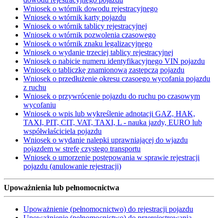
Wniosek o wtórnik dowodu rejestracyjnego
Wniosek o wtórnik karty pojazdu
Wniosek o wtórnik tablicy rejestracyjnej
Wniosek o wtórnik pozwolenia czasowego
Wniosek o wtórnik znaku legalizacyjnego
Wniosek o wydanie trzeciej tablicy rejestracyjnej
Wniosek o nabicie numeru identyfikacyjnego VIN pojazdu
Wniosek o tabliczkę znamionową zastępczą pojazdu
Wniosek o przedłużenie okresu czasoego wycofania pojazdu
z ruchu
Wniosek o przywrócenie pojazdu do ruchu po czasowym
wycofaniu
Wniosek o wpis lub wykreślenie adnotacji GAZ, HAK,
TAXI, PIT, CIT, VAT, TAXI, L - nauka jazdy, EURO lub
współwłaściciela pojazdu
Wniosek o wydanie nalepki uprawniającej do wjazdu
pojazdem w strefę czystego transportu
Wniosek o umorzenie postępowania w sprawie rejestracji
pojazdu (anulowanie rejestracji)
Upoważnienia lub pełnomocnictwa
Upoważnienie (pełnomocnictwo) do rejestracji pojazdu
Upoważnienie (pełnomocnictwo) do przerejestrowania