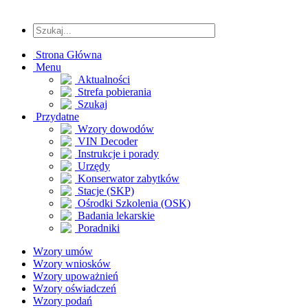
Strona Główna
Menu
Aktualności
Strefa pobierania
Szukaj
Przydatne
Wzory dowodów
VIN Decoder
Instrukcje i porady
Urzędy
Konserwator zabytków
Stacje (SKP)
Ośrodki Szkolenia (OSK)
Badania lekarskie
Poradniki
Wzory umów
Wzory wniosków
Wzory upoważnień
Wzory oświadczeń
Wzory podań