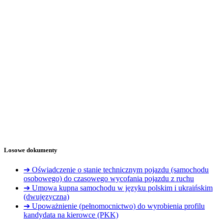
Losowe dokumenty
➔ Oświadczenie o stanie technicznym pojazdu (samochodu
osobowego) do czasowego wycofania pojazdu z ruchu
➔ Umowa kupna samochodu w języku polskim i ukraińskim
(dwujęzyczna)
➔ Upoważnienie (pełnomocnictwo) do wyrobienia profilu
kandydata na kierowce (PKK)