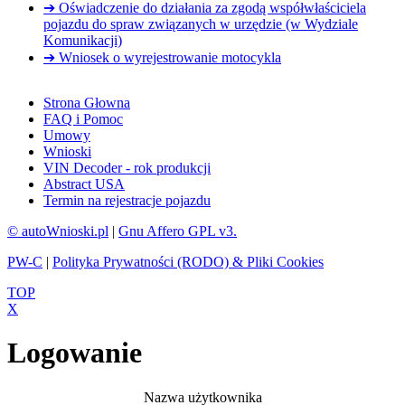
➔ Oświadczenie do działania za zgodą współwłaściciela
pojazdu do spraw związanych w urzędzie (w Wydziale
Komunikacji)
➔ Wniosek o wyrejestrowanie motocykla
Strona Głowna
FAQ i Pomoc
Umowy
Wnioski
VIN Decoder - rok produkcji
Abstract USA
Termin na rejestracje pojazdu
© autoWnioski.pl
|
Gnu Affero GPL v3.
PW-C
|
Polityka Prywatności (RODO) & Pliki Cookies
TOP
X
Logowanie
Nazwa użytkownika