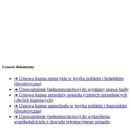
Losowe dokumenty
➔ Umowa kupna motocykla w języku polskim i belgijskim
(dwujęzyczna)
➔ Upoważnienie (pełnomocnictwo) do wymiany prawa jazdy
➔ Umowa kupna sprzedaży pojazdu (czterech sprzedających
i dwóch kupujących)
➔ Umowa kupna samochodu w języku polskim i francuskim
(dwujęzyczna)
➔ Upoważnienie (pełnomocnictwo) do wykreślenia
współwłaściciela z dowodu rejestracyjnego pojazdu