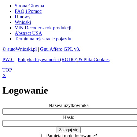
Strona Głowna
FAQ i Pomoc
Umowy
Wnioski
VIN Decoder - rok produkcji
Abstract USA
Termin na rejestracje pojazdu
© autoWnioski.pl
|
Gnu Affero GPL v3.
PW-C
|
Polityka Prywatności (RODO) & Pliki Cookies
TOP
X
Logowanie
Nazwa użytkownika
Hasło
Pamiętaj moje logowanie?