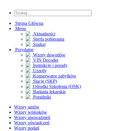
Strona Główna
Menu
Aktualności
Strefa pobierania
Szukaj
Przydatne
Wzory dowodów
VIN Decoder
Instrukcje i porady
Urzędy
Konserwator zabytków
Stacje (SKP)
Ośrodki Szkolenia (OSK)
Badania lekarskie
Poradniki
Wzory umów
Wzory wniosków
Wzory upoważnień
Wzory oświadczeń
Wzory podań