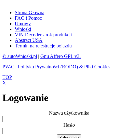
Strona Głowna
FAQ i Pomoc
Umowy
Wnioski
VIN Decoder - rok produkcji
Abstract USA
Termin na rejestracje pojazdu
© autoWnioski.pl
|
Gnu Affero GPL v3.
PW-C
|
Polityka Prywatności (RODO) & Pliki Cookies
TOP
X
Logowanie
Nazwa użytkownika
Hasło