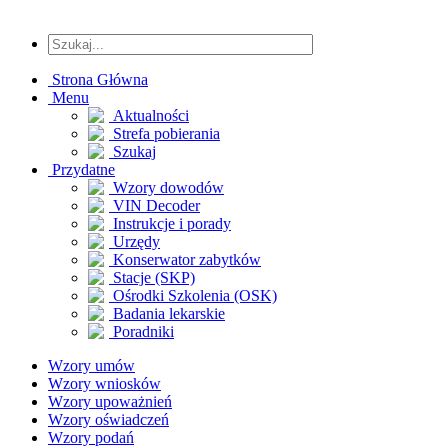
Strona Główna
Menu
Aktualności
Strefa pobierania
Szukaj
Przydatne
Wzory dowodów
VIN Decoder
Instrukcje i porady
Urzędy
Konserwator zabytków
Stacje (SKP)
Ośrodki Szkolenia (OSK)
Badania lekarskie
Poradniki
Wzory umów
Wzory wniosków
Wzory upoważnień
Wzory oświadczeń
Wzory podań