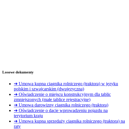
Losowe dokumenty
➔ Umowa kupna ciągnika rolniczego (traktora) w języku
polskim i szwajcarskim (dwujęzyczna)
➔ Oświadczenie o miejscu konstrukcyjnym dla tablic
zmniejszonych (małe tablice rejestracyjne)
➔ Umowa darowizny ciągnika rolniczego (traktora)
➔ Oświadczenie o dacie wprowadzeniu pojazdu na
terytorium kraju
➔ Umowa kupna sprzedaży ciągnika rolniczego (traktora) na
raty