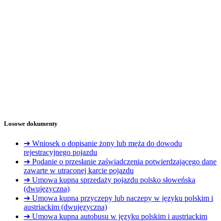
Losowe dokumenty
➔ Wniosek o dopisanie żony lub męża do dowodu
rejestracyjnego pojazdu
➔ Podanie o przesłanie zaświadczenia potwierdzającego dane
zawarte w utraconej karcie pojazdu
➔ Umowa kupna sprzedaży pojazdu polsko słoweńska
(dwujęzyczna)
➔ Umowa kupna przyczepy lub naczepy w języku polskim i
austriackim (dwujęzyczna)
➔ Umowa kupna autobusu w języku polskim i austriackim