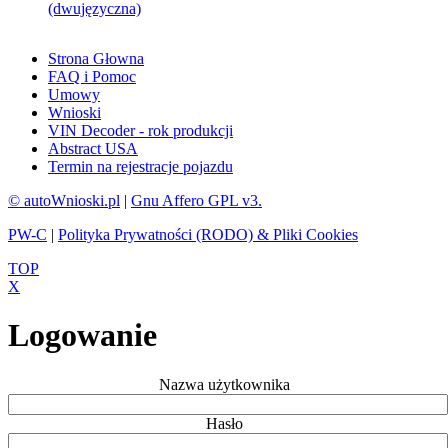
(dwujęzyczna)
Strona Głowna
FAQ i Pomoc
Umowy
Wnioski
VIN Decoder - rok produkcji
Abstract USA
Termin na rejestracje pojazdu
© autoWnioski.pl
|
Gnu Affero GPL v3.
PW-C
|
Polityka Prywatności (RODO) & Pliki Cookies
TOP
X
Logowanie
Nazwa użytkownika
Hasło