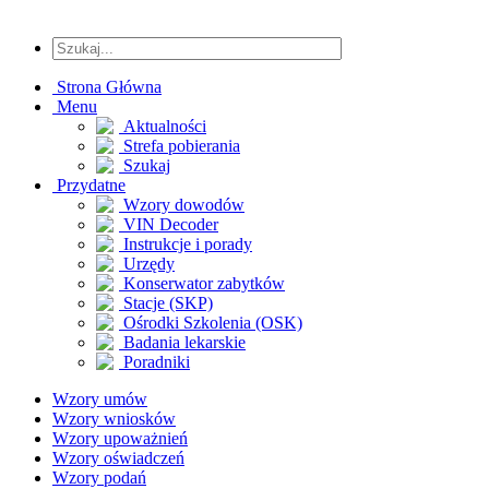
Strona Główna
Menu
Aktualności
Strefa pobierania
Szukaj
Przydatne
Wzory dowodów
VIN Decoder
Instrukcje i porady
Urzędy
Konserwator zabytków
Stacje (SKP)
Ośrodki Szkolenia (OSK)
Badania lekarskie
Poradniki
Wzory umów
Wzory wniosków
Wzory upoważnień
Wzory oświadczeń
Wzory podań