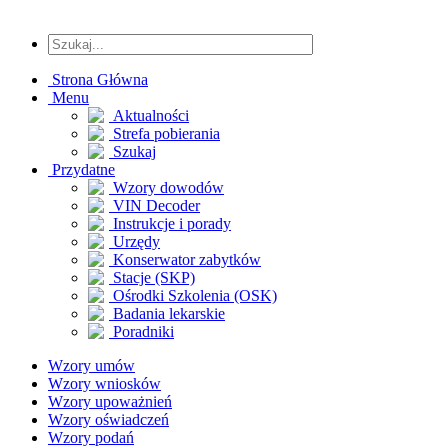
Strona Główna
Menu
Aktualności
Strefa pobierania
Szukaj
Przydatne
Wzory dowodów
VIN Decoder
Instrukcje i porady
Urzędy
Konserwator zabytków
Stacje (SKP)
Ośrodki Szkolenia (OSK)
Badania lekarskie
Poradniki
Wzory umów
Wzory wniosków
Wzory upoważnień
Wzory oświadczeń
Wzory podań