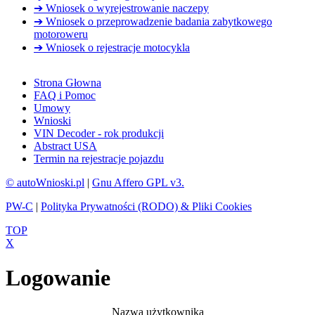
➔ Wniosek o wyrejestrowanie naczepy
➔ Wniosek o przeprowadzenie badania zabytkowego
motoroweru
➔ Wniosek o rejestracje motocykla
Strona Głowna
FAQ i Pomoc
Umowy
Wnioski
VIN Decoder - rok produkcji
Abstract USA
Termin na rejestracje pojazdu
© autoWnioski.pl
|
Gnu Affero GPL v3.
PW-C
|
Polityka Prywatności (RODO) & Pliki Cookies
TOP
X
Logowanie
Nazwa użytkownika