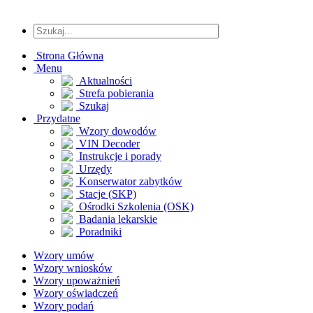
Strona Główna
Menu
Aktualności
Strefa pobierania
Szukaj
Przydatne
Wzory dowodów
VIN Decoder
Instrukcje i porady
Urzędy
Konserwator zabytków
Stacje (SKP)
Ośrodki Szkolenia (OSK)
Badania lekarskie
Poradniki
Wzory umów
Wzory wniosków
Wzory upoważnień
Wzory oświadczeń
Wzory podań