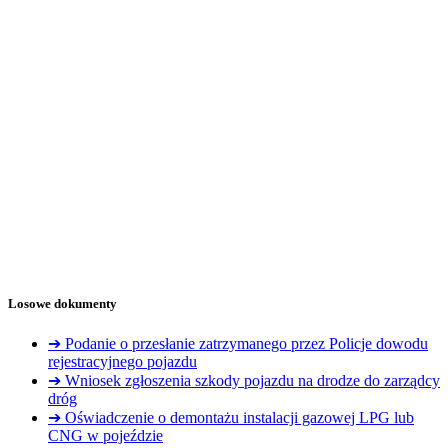
Losowe dokumenty
➔ Podanie o przesłanie zatrzymanego przez Policje dowodu
rejestracyjnego pojazdu
➔ Wniosek zgłoszenia szkody pojazdu na drodze do zarządcy
dróg
➔ Oświadczenie o demontażu instalacji gazowej LPG lub
CNG w pojeździe