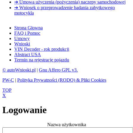
➔ Umowa użyczenia (pożyczenia) naczepy samochodowej
➔ Wniosek o przeprowadzenie badania zabytkowego
motocykla
Strona Głowna
FAQ i Pomoc
Umowy
Wnioski
VIN Decoder - rok produkcji
Abstract USA
Termin na rejestracje pojazdu
© autoWnioski.pl
|
Gnu Affero GPL v3.
PW-C
|
Polityka Prywatności (RODO) & Pliki Cookies
TOP
X
Logowanie
Nazwa użytkownika