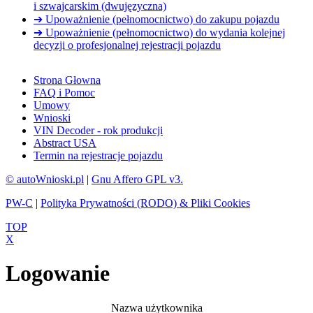
i szwajcarskim (dwujęzyczna)
➔ Upoważnienie (pełnomocnictwo) do zakupu pojazdu
➔ Upoważnienie (pełnomocnictwo) do wydania kolejnej
decyzji o profesjonalnej rejestracji pojazdu
Strona Głowna
FAQ i Pomoc
Umowy
Wnioski
VIN Decoder - rok produkcji
Abstract USA
Termin na rejestracje pojazdu
© autoWnioski.pl
|
Gnu Affero GPL v3.
PW-C
|
Polityka Prywatności (RODO) & Pliki Cookies
TOP
X
Logowanie
Nazwa użytkownika