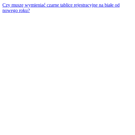
Czy muszę wymieniać czarne tablice rejestracyjne na białe od
nowego roku?