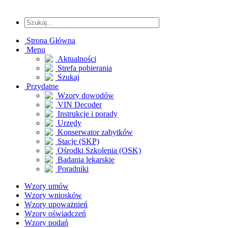
Strona Główna
Menu
Aktualności
Strefa pobierania
Szukaj
Przydatne
Wzory dowodów
VIN Decoder
Instrukcje i porady
Urzędy
Konserwator zabytków
Stacje (SKP)
Ośrodki Szkolenia (OSK)
Badania lekarskie
Poradniki
Wzory umów
Wzory wniosków
Wzory upoważnień
Wzory oświadczeń
Wzory podań