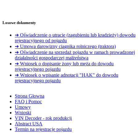
Losowe dokumenty
➔ Oświadczenie o utracie (zagubieniu lub kradzieży) dowodu
rejestracyjnego od pojazdu
➔ Umowa darowizny ciągnika rolniczego (traktora)
➔ Oświadczenie na sprzedaż pojazdu w ramach prowadzonej
działalności gospodarczej małżeństwa
➔ Wniosek o dopisanie żony lub męża do dowodu
rejestracyjnego pojazdu
➔ Wniosek o wpisanie adnotacji "HAK" do dowodu
rejestracyjnego pojazdu
Strona Głowna
FAQ i Pomoc
Umowy
Wnioski
VIN Decoder - rok produkcji
Abstract USA
Termin na rejestracje pojazdu