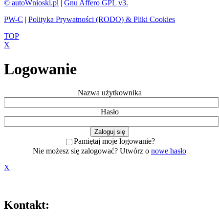
© autoWnioski.pl
|
Gnu Affero GPL v3.
PW-C
|
Polityka Prywatności (RODO) & Pliki Cookies
TOP
X
Logowanie
Nazwa użytkownika
Hasło
Pamiętaj moje logowanie?
Nie możesz się zalogować? Utwórz o
nowe hasło
X
Kontakt: