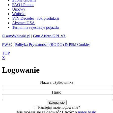
Strona Głowna
FAQ i Pomoc
Umowy
Wnioski
VIN Decoder - rok produkcji
Abstract USA
Termin na rejestracje pojazdu
© autoWnioski.pl
|
Gnu Affero GPL v3.
PW-C
|
Polityka Prywatności (RODO) & Pliki Cookies
TOP
X
Logowanie
Nazwa użytkownika
Hasło
Pamiętaj moje logowanie?
Nie możesz się zalogować? Utwórz o
nowe hasło