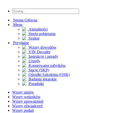
Strona Główna
Menu
Aktualności
Strefa pobierania
Szukaj
Przydatne
Wzory dowodów
VIN Decoder
Instrukcje i porady
Urzędy
Konserwator zabytków
Stacje (SKP)
Ośrodki Szkolenia (OSK)
Badania lekarskie
Poradniki
Wzory umów
Wzory wniosków
Wzory upoważnień
Wzory oświadczeń
Wzory podań