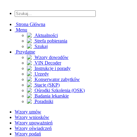
Strona Główna
Menu
Aktualności
Strefa pobierania
Szukaj
Przydatne
Wzory dowodów
VIN Decoder
Instrukcje i porady
Urzędy
Konserwator zabytków
Stacje (SKP)
Ośrodki Szkolenia (OSK)
Badania lekarskie
Poradniki
Wzory umów
Wzory wniosków
Wzory upoważnień
Wzory oświadczeń
Wzory podań