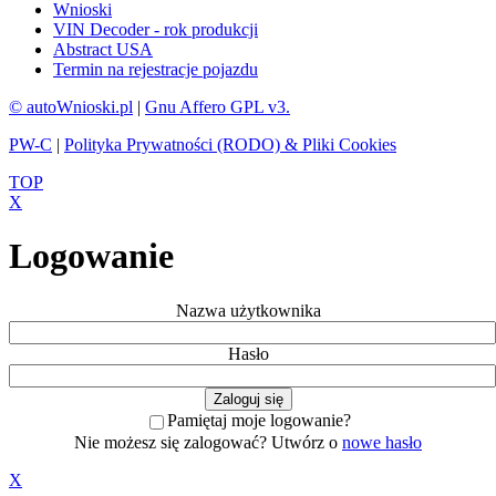
Wnioski
VIN Decoder - rok produkcji
Abstract USA
Termin na rejestracje pojazdu
© autoWnioski.pl
|
Gnu Affero GPL v3.
PW-C
|
Polityka Prywatności (RODO) & Pliki Cookies
TOP
X
Logowanie
Nazwa użytkownika
Hasło
Pamiętaj moje logowanie?
Nie możesz się zalogować? Utwórz o
nowe hasło
X