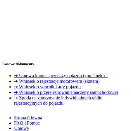
Losowe dokumenty
➔ Umowa kupna sprzedaży pojazdu typu "melex"
➔ Wniosek o rejestracje motoroweru (skutera)
➔ Wniosek o wtórnik karty pojazdu
➔ Wniosek o przerejestrowanie naczepy samochodowej
➔ Zgoda na zatrzymanie indywidualnych tablic
rejestracyjnych do pojazdu
Strona Głowna
FAQ i Pomoc
Umowy